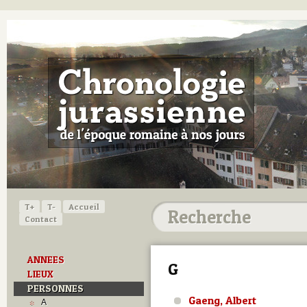
T+
T-
Accueil
Contact
ANNEES
G
LIEUX
PERSONNES
Gaeng, Albert
A