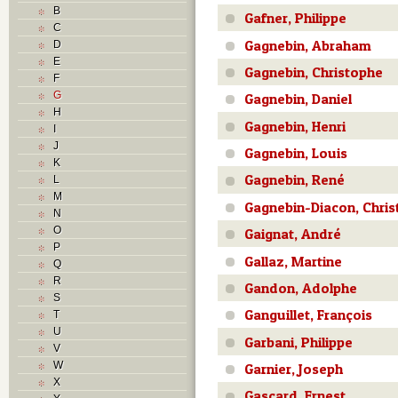
B
Gafner, Philippe
C
Gagnebin, Abraham
D
E
Gagnebin, Christophe
F
G
Gagnebin, Daniel
H
Gagnebin, Henri
I
J
Gagnebin, Louis
K
Gagnebin, René
L
M
Gagnebin-Diacon, Chris
N
O
Gaignat, André
P
Gallaz, Martine
Q
R
Gandon, Adolphe
S
Ganguillet, François
T
U
Garbani, Philippe
V
W
Garnier, Joseph
X
Gascard, Ernest