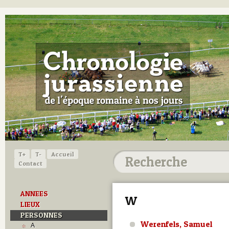
T+
T-
Accueil
Contact
ANNEES
W
LIEUX
PERSONNES
Werenfels, Samuel
A