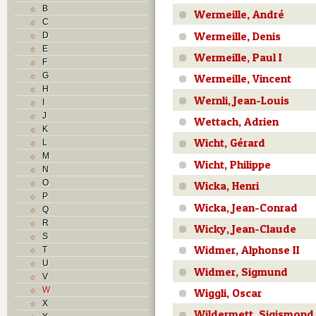
B
Wermeille, André
C
Wermeille, Denis
D
E
Wermeille, Paul I
F
G
Wermeille, Vincent
H
Wernli, Jean-Louis
I
J
Wettach, Adrien
K
Wicht, Gérard
L
M
Wicht, Philippe
N
O
Wicka, Henri
P
Wicka, Jean-Conrad
Q
R
Wicky, Jean-Claude
S
Widmer, Alphonse II
T
U
Widmer, Sigmund
V
W
Wiggli, Oscar
X
Wildermett, Sigismond