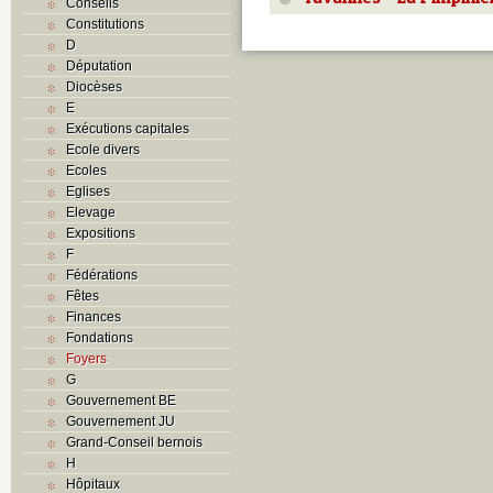
Conseils
Constitutions
D
Députation
Diocèses
E
Exécutions capitales
Ecole divers
Ecoles
Eglises
Elevage
Expositions
F
Fédérations
Fêtes
Finances
Fondations
Foyers
G
Gouvernement BE
Gouvernement JU
Grand-Conseil bernois
H
Hôpitaux