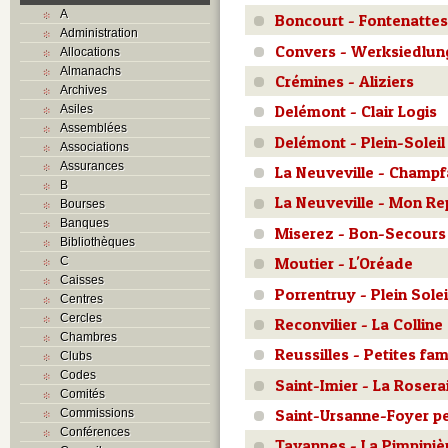
A
Boncourt - Fontenattes
Administration
Convers - Werksiedlun
Allocations
Almanachs
Crémines - Aliziers
Archives
Delémont - Clair Logis
Asiles
Assemblées
Delémont - Plein-Soleil
Associations
Assurances
La Neuveville - Champ
B
La Neuveville - Mon R
Bourses
Banques
Miserez - Bon-Secours
Bibliothèques
Moutier - L'Oréade
C
Caisses
Porrentruy - Plein Solei
Centres
Cercles
Reconvilier - La Colline
Chambres
Reussilles - Petites fam
Clubs
Codes
Saint-Imier - La Rosera
Comités
Saint-Ursanne-Foyer p
Commissions
Conférences
Tavannes - La Pimpiniè