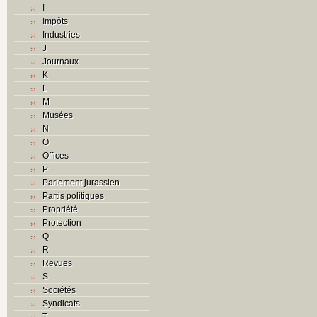
I
Impôts
Industries
J
Journaux
K
L
M
Musées
N
O
Offices
P
Parlement jurassien
Partis politiques
Propriété
Protection
Q
R
Revues
S
Sociétés
Syndicats
T