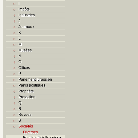
I
Impôts
Industries
J
Journaux
K
L
M
Musées
N
O
Offices
P
Parlement jurassien
Partis politiques
Propriété
Protection
Q
R
Revues
S
Sociétés
Diverses
Feuille officielle suisse