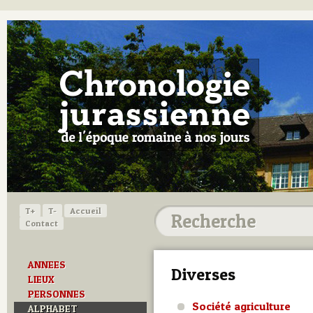
T+
T-
Accueil
Contact
ANNEES
Diverses
LIEUX
PERSONNES
Société agriculture
ALPHABET