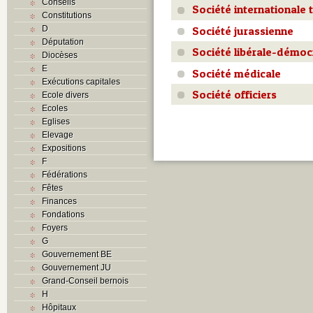
Conseils
Société internationale t
Constitutions
D
Société jurassienne
Députation
Société libérale-démoc
Diocèses
E
Société médicale
Exécutions capitales
Société officiers
Ecole divers
Ecoles
Eglises
Elevage
Expositions
F
Fédérations
Fêtes
Finances
Fondations
Foyers
G
Gouvernement BE
Gouvernement JU
Grand-Conseil bernois
H
Hôpitaux