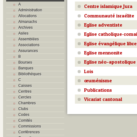
A
Centre islamique Jura
Administration
Communauté israélite
Allocations
Almanachs
Eglise adventiste
Archives
Eglise catholique-roma
Asiles
Assemblées
Eglise évangélique libre
Associations
Assurances
Eglise mennonite
B
Eglise néo-apostolique
Bourses
Banques
Lois
Bibliothèques
œuménisme
C
Caisses
Publications
Centres
Cercles
Vicariat cantonal
Chambres
Clubs
Codes
Comités
Commissions
Conférences