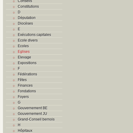
Conseils
Constitutions
D
Députation
Diocèses
E
Exécutions capitales
Ecole divers
Ecoles
Eglises
Elevage
Expositions
F
Fédérations
Fêtes
Finances
Fondations
Foyers
G
Gouvernement BE
Gouvernement JU
Grand-Conseil bernois
H
Hôpitaux