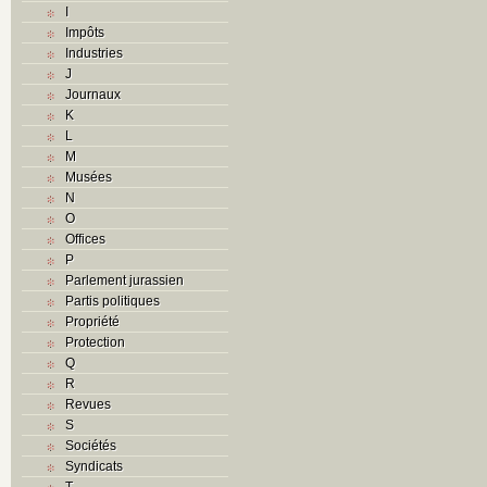
I
Impôts
Industries
J
Journaux
K
L
M
Musées
N
O
Offices
P
Parlement jurassien
Partis politiques
Propriété
Protection
Q
R
Revues
S
Sociétés
Syndicats
T