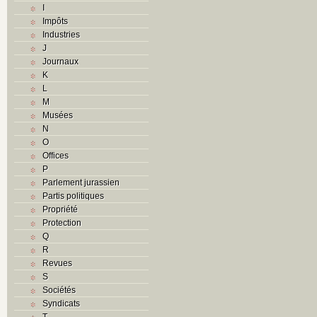
I
Impôts
Industries
J
Journaux
K
L
M
Musées
N
O
Offices
P
Parlement jurassien
Partis politiques
Propriété
Protection
Q
R
Revues
S
Sociétés
Syndicats
T