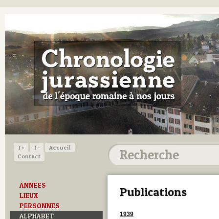
T+
T-
Accueil
Contact
ANNEES
Publications
LIEUX
PERSONNES
1939
ALPHABET