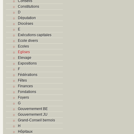
Conseils
Constitutions
D
Députation
Diocèses
E
Exécutions capitales
Ecole divers
Ecoles
Eglises
Elevage
Expositions
F
Fédérations
Fêtes
Finances
Fondations
Foyers
G
Gouvernement BE
Gouvernement JU
Grand-Conseil bernois
H
Hôpitaux