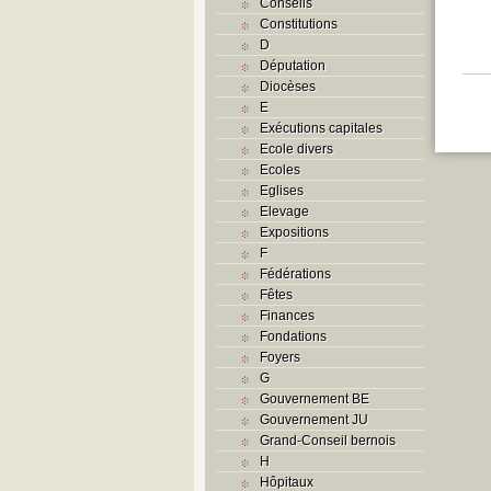
Conseils
Constitutions
D
Députation
Diocèses
E
Exécutions capitales
Ecole divers
Ecoles
Eglises
Elevage
Expositions
F
Fédérations
Fêtes
Finances
Fondations
Foyers
G
Gouvernement BE
Gouvernement JU
Grand-Conseil bernois
H
Hôpitaux