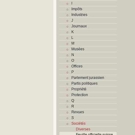
I
Impôts
Industries
J
Journaux
K
L
M
Musées
N
O
Offices
P
Parlement jurassien
Partis politiques
Propriété
Protection
Q
R
Revues
S
Sociétés
Diverses
Feuille officielle suisse