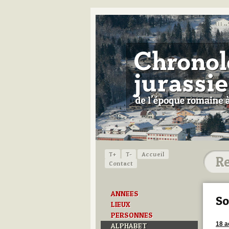
T+
T-
Accueil
Contact
ANNEES
So
LIEUX
PERSONNES
18 a
ALPHABET