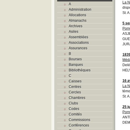
La N
A
disp
Administration
St. 
Allocations
Almanachs
5 se
Archives
Porr
Asiles
ASJ
Assemblées
GUE
Associations
JURA
Assurances
B
183
Bourses
Méda
Banques
Delé
Bibliothèques
HELV
C
16 a
Caisses
La N
Centres
témo
Cercles
St. 
Chambres
Clubs
25 ju
Codes
Porr
Comités
ANT
Commissions
DEMO
Conférences