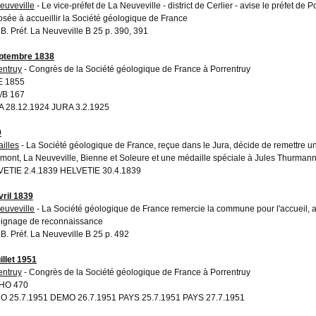
euveville
- Le vice-préfet de La Neuveville - district de Cerlier - avise le préfet de 
osée à accueillir la Société géologique de France
A.B. Préf. La Neuveville B 25 p. 390, 391
ptembre 1838
entruy
- Congrès de la Société géologique de France à Porrentruy
E 1855
/B 167
 28.12.1924 JURA 3.2.1925
9
illes
- La Société géologique de France, reçue dans le Jura, décide de remettre un
mont, La Neuveville, Bienne et Soleure et une médaille spéciale à Jules Thurman
ETIE 2.4.1839 HELVETIE 30.4.1839
vril 1839
euveville
- La Société géologique de France remercie la commune pour l'accueil, 
ignage de reconnaissance
A.B. Préf. La Neuveville B 25 p. 492
illet 1951
entruy
- Congrès de la Société géologique de France à Porrentruy
HO 470
 25.7.1951 DEMO 26.7.1951 PAYS 25.7.1951 PAYS 27.7.1951