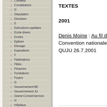
Conseils
TEXTES
Constitutions
D
Députation
Diocèses
2001
E
Exécutions capitales
Ecole divers
Denis Moine
:
Au fil
Ecoles
Eglises
Convention nationale
Elevage
QUJU 26.7.2001
Expositions
F
Fédérations
Fêtes
Finances
Fondations
Foyers
G
Gouvernement BE
Gouvernement JU
Grand-Conseil bernois
H
Hôpitaux