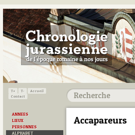
T+
T-
Accueil
Contact
ANNEES
Accapareurs
LIEUX
PERSONNES
ALPHABET