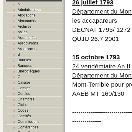
26 juillet 1793
A
Administration
Département du Mont
Allocations
les accapareurs
Almanachs
Archives
DECNAT 1793/ 1272
Asiles
QUJU 26.7.2001
Assemblées
Associations
Assurances
B
15 octobre 1793
Bourses
24 vendémiaire An II
Banques
Bibliothèques
Département du Mont
C
Caisses
Mont-Terrible pour p
Centres
AAEB MT 160/130
Cercles
Chambres
Clubs
Codes
----------------------------
Comités
--------------
Commissions
Conférences