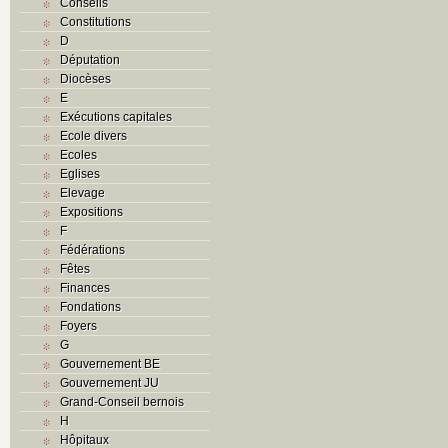
Conseils
Constitutions
D
Députation
Diocèses
E
Exécutions capitales
Ecole divers
Ecoles
Eglises
Elevage
Expositions
F
Fédérations
Fêtes
Finances
Fondations
Foyers
G
Gouvernement BE
Gouvernement JU
Grand-Conseil bernois
H
Hôpitaux