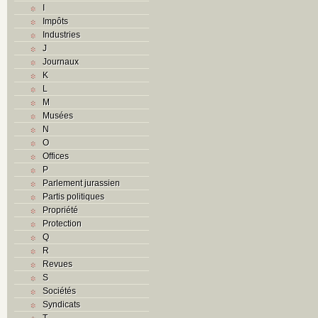
I
Impôts
Industries
J
Journaux
K
L
M
Musées
N
O
Offices
P
Parlement jurassien
Partis politiques
Propriété
Protection
Q
R
Revues
S
Sociétés
Syndicats
T