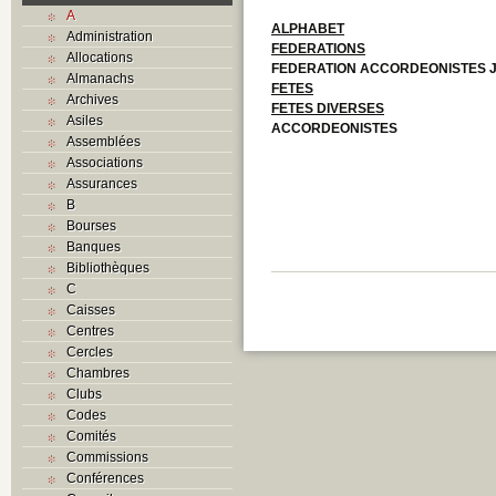
A
ALPHABET
Administration
FEDERATIONS
Allocations
FEDERATION ACCORDEONISTES 
Almanachs
FETES
Archives
FETES DIVERSES
Asiles
ACCORDEONISTES
Assemblées
Associations
Assurances
B
Bourses
Banques
Bibliothèques
C
Caisses
Centres
Cercles
Chambres
Clubs
Codes
Comités
Commissions
Conférences