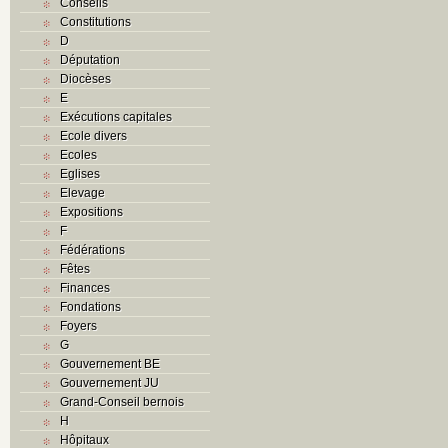
Conseils
Constitutions
D
Députation
Diocèses
E
Exécutions capitales
Ecole divers
Ecoles
Eglises
Elevage
Expositions
F
Fédérations
Fêtes
Finances
Fondations
Foyers
G
Gouvernement BE
Gouvernement JU
Grand-Conseil bernois
H
Hôpitaux