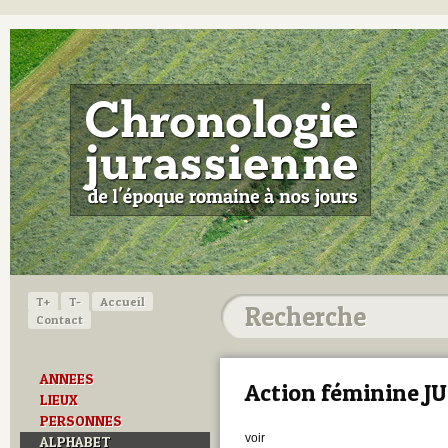
T+
T-
Accueil
Contact
ANNEES
Action féminine JU
LIEUX
PERSONNES
voir
ALPHABET