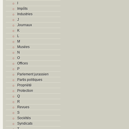
I
Impôts
Industries
J
Journaux
K
L
M
Musées
N
O
Offices
P
Parlement jurassien
Partis politiques
Propriété
Protection
Q
R
Revues
S
Sociétés
Syndicats
T