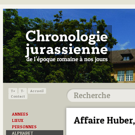
T+
T-
Accueil
Contact
ANNEES
Affaire Huber
LIEUX
PERSONNES
ALPHABET