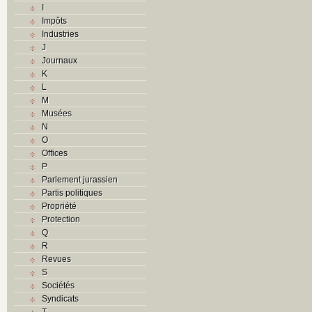
I
Impôts
Industries
J
Journaux
K
L
M
Musées
N
O
Offices
P
Parlement jurassien
Partis politiques
Propriété
Protection
Q
R
Revues
S
Sociétés
Syndicats
T