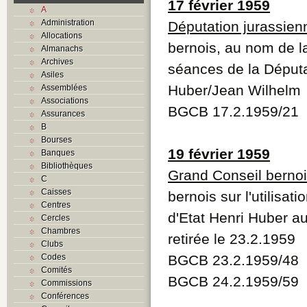
17 février 1959
A
Administration
Députation jurassien
Allocations
bernois, au nom de la
Almanachs
Archives
séances de la Députat
Asiles
Huber/Jean Wilhelm
Assemblées
Associations
BGCB 17.2.1959/21
Assurances
B
Bourses
19 février 1959
Banques
Bibliothèques
Grand Conseil berno
C
Caisses
bernois sur l'utilisat
Centres
d'Etat Henri Huber au
Cercles
Chambres
retirée le 23.2.1959
Clubs
Codes
BGCB 23.2.1959/48
Comités
BGCB 24.2.1959/59
Commissions
Conférences