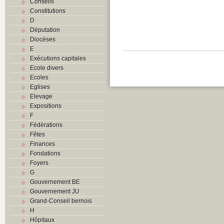
Conseils
Constitutions
D
Députation
Diocèses
E
Exécutions capitales
Ecole divers
Ecoles
Eglises
Elevage
Expositions
F
Fédérations
Fêtes
Finances
Fondations
Foyers
G
Gouvernement BE
Gouvernement JU
Grand-Conseil bernois
H
Hôpitaux