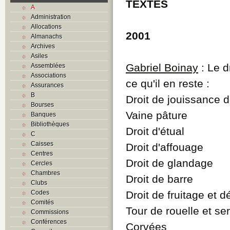
TEXTES
A
Administration
Allocations
2001
Almanachs
Archives
Asiles
Gabriel Boinay
: Le d
Assemblées
Associations
ce qu'il en reste :
Assurances
B
Droit de jouissance
Bourses
Vaine pâture
Banques
Bibliothèques
Droit d'étual
C
Caisses
Droit d'affouage
Centres
Droit de glandage
Cercles
Chambres
Droit de barre
Clubs
Codes
Droit de fruitage et d
Comités
Tour de rouelle et se
Commissions
Conférences
Corvées