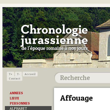
T+
T-
Accueil
Contact
ANNEES
Affouage
LIEUX
PERSONNES
ALPHABET