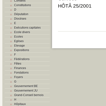
Conseils
HÔTÂ 25/2001
Constitutions
D
Députation
Diocèses
E
Exécutions capitales
Ecole divers
Ecoles
Eglises
Elevage
Expositions
F
Fédérations
Fêtes
Finances
Fondations
Foyers
G
Gouvernement BE
Gouvernement JU
Grand-Conseil bernois
H
Hôpitaux