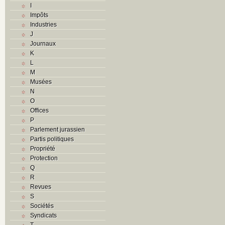
I
Impôts
Industries
J
Journaux
K
L
M
Musées
N
O
Offices
P
Parlement jurassien
Partis politiques
Propriété
Protection
Q
R
Revues
S
Sociétés
Syndicats
T