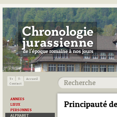
T+
T-
Accueil
Contact
ANNEES
Principauté de
LIEUX
PERSONNES
ALPHABET