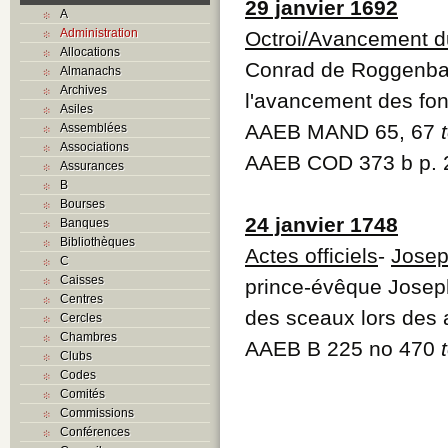
29 janvier 1692
A
Administration
Octroi/Avancement d
Allocations
Conrad de Roggenbach
Almanachs
Archives
l'avancement des fon
Asiles
AAEB MAND 65, 67
Assemblées
Associations
AAEB COD 373 b p.
Assurances
B
Bourses
24 janvier 1748
Banques
Bibliothèques
Actes officiels
-
Josep
C
Caisses
prince-évêque Joseph
Centres
des sceaux lors des a
Cercles
Chambres
AAEB B 225 no 470
Clubs
Codes
Comités
Commissions
Conférences