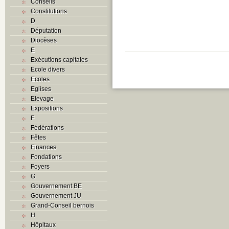
Conseils
Constitutions
D
Députation
Diocèses
E
Exécutions capitales
Ecole divers
Ecoles
Eglises
Elevage
Expositions
F
Fédérations
Fêtes
Finances
Fondations
Foyers
G
Gouvernement BE
Gouvernement JU
Grand-Conseil bernois
H
Hôpitaux