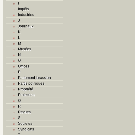
I
Impôts
Industries
J
Journaux
K
L
M
Musées
N
O
Offices
P
Parlement jurassien
Partis politiques
Propriété
Protection
Q
R
Revues
S
Sociétés
Syndicats
T