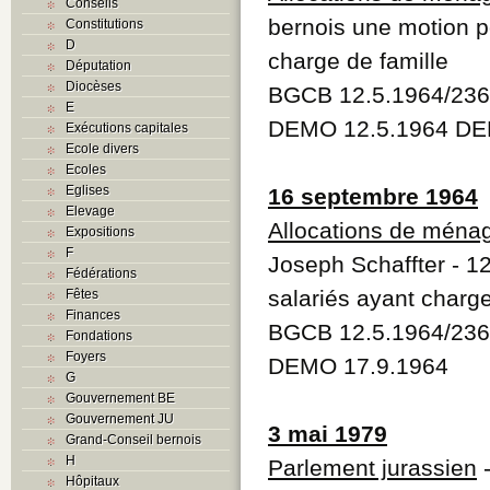
Conseils
bernois une motion p
Constitutions
D
charge de famille
Députation
Diocèses
BGCB 12.5.1964/236
E
DEMO 12.5.1964 DE
Exécutions capitales
Ecole divers
Ecoles
Eglises
16 septembre 1964
Elevage
Allocations de ména
Expositions
F
Joseph Schaffter - 1
Fédérations
salariés ayant charge
Fêtes
Finances
BGCB 12.5.1964/236
Fondations
Foyers
DEMO 17.9.1964
G
Gouvernement BE
Gouvernement JU
3 mai 1979
Grand-Conseil bernois
H
Parlement jurassien
-
Hôpitaux