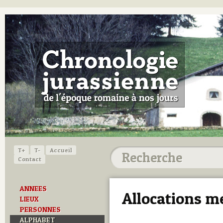
T+
T-
Accueil
Contact
ANNEES
Allocations 
LIEUX
PERSONNES
ALPHABET