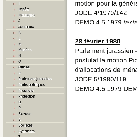
motion pour la généra
I
Impôts
JODE 4/1979/142
Industries
J
DEMO 4.5.1979
text
Journaux
K
L
28 février 1980
M
Parlement jurassien
-
Musées
N
postulat la motion Pi
O
Offices
d'allocations de mén
P
JODE 5/1980/119
Parlement jurassien
Partis politiques
DEMO 4.5.1979 DEM
Propriété
Protection
Q
R
Revues
S
Sociétés
Syndicats
T