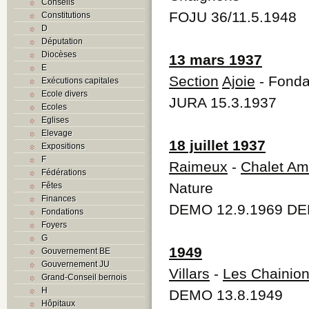
Conseils
FOJU 36/11.5.1948
Constitutions
D
Députation
Diocèses
13 mars 1937
E
Section
Ajoie
- Fondat
Exécutions capitales
Ecole divers
JURA 15.3.1937
Ecoles
Eglises
Elevage
18 juillet 1937
Expositions
F
Raimeux
-
Chalet Am
Fédérations
Nature
Fêtes
Finances
DEMO 12.9.1969 DE
Fondations
Foyers
G
1949
Gouvernement BE
Gouvernement JU
Villars
-
Les Chainio
Grand-Conseil bernois
H
DEMO 13.8.1949
Hôpitaux