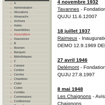
4 novembre 1932
A
Administration
Tavannes
- Fondation
Allocations
QUJU 11.6.12007
Almanachs
Archives
Asiles
18 juillet 1937
Assemblées
Associations
Raimeux
- Inaugurati
Assurances
B
DEMO 12.9.1969 DE
Bourses
Banques
Bibliothèques
27 avril 1946
C
Caisses
Delémont
- Fondation
Centres
QUJU 27.8.1997
Cercles
Chambres
Clubs
Codes
8 mai 1948
Comités
Les Chaignons
- Avis
Commissions
Conférences
Chaignons