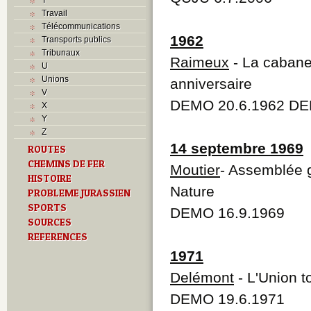
Travail
Télécommunications
1962
Transports publics
Tribunaux
Raimeux
- La cabane
U
Unions
anniversaire
V
DEMO 20.6.1962 DE
X
Y
Z
14 septembre 1969
ROUTES
CHEMINS DE FER
Moutier
- Assemblée g
HISTOIRE
Nature
PROBLEME JURASSIEN
SPORTS
DEMO 16.9.1969
SOURCES
REFERENCES
1971
Delémont
- L'Union t
DEMO 19.6.1971