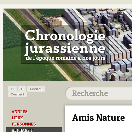
T+
T-
Accueil
Contact
ANNEES
Amis Nature
LIEUX
PERSONNES
ALPHABET