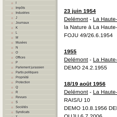
I
Impôts
23 juin 1954
Industries
J
Delémont
-
La Haute
Journaux
la Nature à La Haute
K
L
FOJU 49/26.6.1954
M
Musées
N
1955
O
Offices
Delémont
-
La Haute
P
DEMO 24.2.1955
Parlement jurassien
Partis politiques
Propriété
Protection
18/19 août 1956
Q
Delémont
-
La Haute
R
Revues
RAIS/U 10
S
DEMO 10.8.1956 DE
Sociétés
Syndicats
QUJU 6.7.2006
T