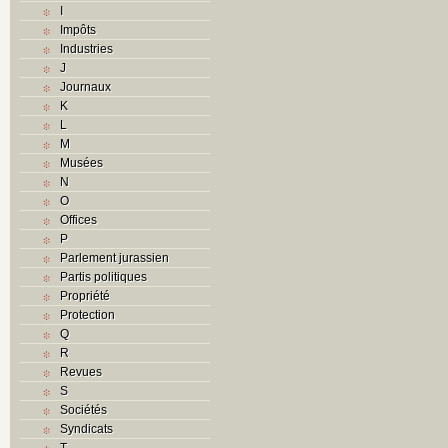
I
Impôts
Industries
J
Journaux
K
L
M
Musées
N
O
Offices
P
Parlement jurassien
Partis politiques
Propriété
Protection
Q
R
Revues
S
Sociétés
Syndicats
T