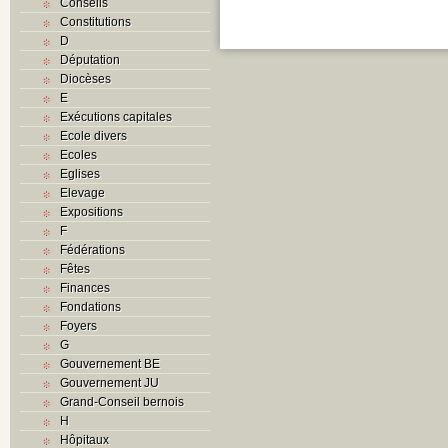
Conseils
Constitutions
D
Députation
Diocèses
E
Exécutions capitales
Ecole divers
Ecoles
Eglises
Elevage
Expositions
F
Fédérations
Fêtes
Finances
Fondations
Foyers
G
Gouvernement BE
Gouvernement JU
Grand-Conseil bernois
H
Hôpitaux