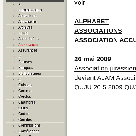
voir
A
Administration
Allocations
ALPHABET
Almanachs
Archives
ASSOCIATIONS
Asiles
ASSOCIATION ACCU
Assemblées
Associations
Assurances
B
26 mai 2009
Bourses
Association jurassie
Banques
Bibliothèques
devient AJAM Associa
C
Caisses
QUJU 20.5.2009 QUJ
Centres
Cercles
Chambres
Clubs
Codes
Comités
Commissions
Conférences