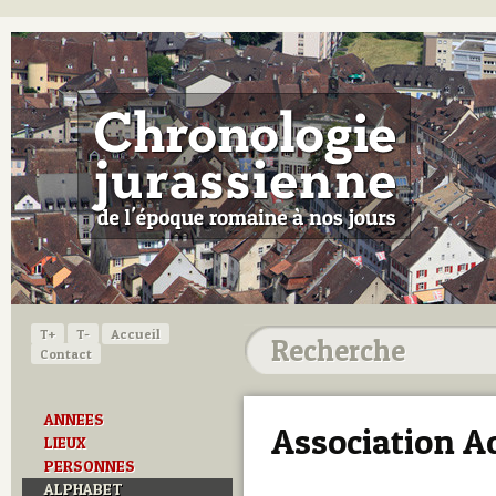
T+
T-
Accueil
Contact
ANNEES
Association A
LIEUX
PERSONNES
ALPHABET