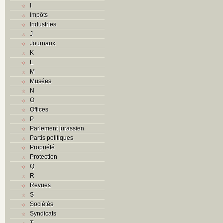
I
Impôts
Industries
J
Journaux
K
L
M
Musées
N
O
Offices
P
Parlement jurassien
Partis politiques
Propriété
Protection
Q
R
Revues
S
Sociétés
Syndicats
T