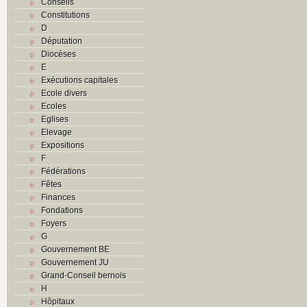
Conseils
Constitutions
D
Députation
Diocèses
E
Exécutions capitales
Ecole divers
Ecoles
Eglises
Elevage
Expositions
F
Fédérations
Fêtes
Finances
Fondations
Foyers
G
Gouvernement BE
Gouvernement JU
Grand-Conseil bernois
H
Hôpitaux