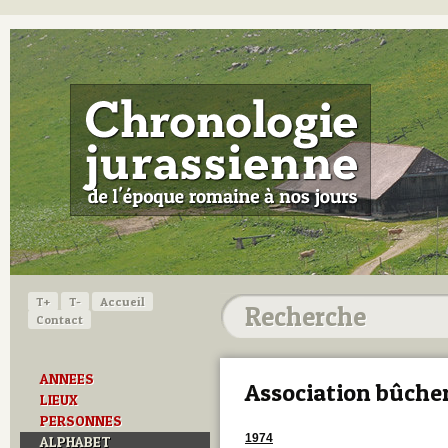
T+
T-
Accueil
Contact
ANNEES
Association bûche
LIEUX
PERSONNES
1974
ALPHABET