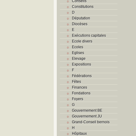
Conseils
Constitutions
D
Députation
Diocèses
E
Exécutions capitales
Ecole divers
Ecoles
Eglises
Elevage
Expositions
F
Fédérations
Fêtes
Finances
Fondations
Foyers
G
Gouvernement BE
Gouvernement JU
Grand-Conseil bernois
H
Hôpitaux