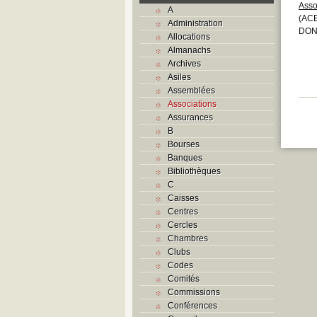
Asso
A
(ACB
Administration
DON
Allocations
Almanachs
Archives
Asiles
Assemblées
Associations
Assurances
B
Bourses
Banques
Bibliothèques
C
Caisses
Centres
Cercles
Chambres
Clubs
Codes
Comités
Commissions
Conférences