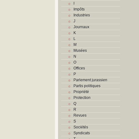
I
Impôts
Industries
J
Journaux
K
L
M
Musées
N
O
Offices
P
Parlement jurassien
Partis politiques
Propriété
Protection
Q
R
Revues
S
Sociétés
Syndicats
T