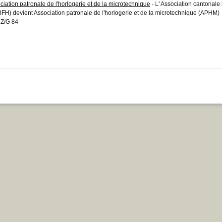
ciation patronale de l'horlogerie et de la microtechnique
- L' Association cantonale
FH) devient Association patronale de l'horlogerie et de la microtechnique (APHM)
Z/G 84