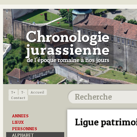
T+
T-
Accueil
Contact
ANNEES
Ligue patrimo
LIEUX
PERSONNES
ALPHABET