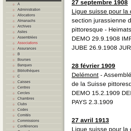
27 septembre 1908
A
Administration
Ligue suisse pour la
Allocations
section jurassienne d
Almanachs
Archives
pittoresque - Heimat
Asiles
DEMO 29.9.1908 IMP
Assemblées
Associations
JUBE 26.9.1908 JUR
Assurances
B
Bourses
28 février 1909
Banques
Bibliothèques
Delémont
- Assemblée
C
Caisses
de la Suisse pittores
Centres
DEMO 15.2.1909 DE
Cercles
Chambres
PAYS 2.3.1909
Clubs
Codes
Comités
27 avril 1913
Commissions
Conférences
Ligue suisse pour la