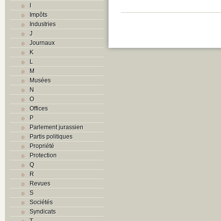
I
Impôts
Industries
J
Journaux
K
L
M
Musées
N
O
Offices
P
Parlement jurassien
Partis politiques
Propriété
Protection
Q
R
Revues
S
Sociétés
Syndicats
T