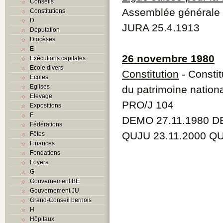
Conseils
Assemblée générale d
Constitutions
D
JURA 25.4.1913
Députation
Diocèses
E
26 novembre 1980
Exécutions capitales
Ecole divers
Constitution
- Constit
Ecoles
Eglises
du patrimoine nation
Elevage
PRO/J 104
Expositions
F
DEMO 27.11.1980 D
Fédérations
QUJU 23.11.2000 QU
Fêtes
Finances
Fondations
Foyers
G
Gouvernement BE
Gouvernement JU
Grand-Conseil bernois
H
Hôpitaux