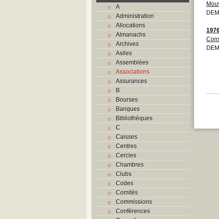
Mouv
A
DEM
Administration
Allocations
197
Almanachs
Cons
Archives
DEM
Asiles
Assemblées
Associations
Assurances
B
Bourses
Banques
Bibliothèques
C
Caisses
Centres
Cercles
Chambres
Clubs
Codes
Comités
Commissions
Conférences