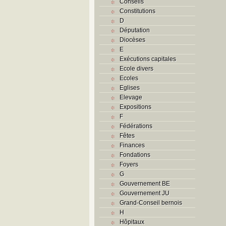
Conseils
Constitutions
D
Députation
Diocèses
E
Exécutions capitales
Ecole divers
Ecoles
Eglises
Elevage
Expositions
F
Fédérations
Fêtes
Finances
Fondations
Foyers
G
Gouvernement BE
Gouvernement JU
Grand-Conseil bernois
H
Hôpitaux