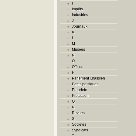
I
Impôts
Industries
J
Journaux
K
L
M
Musées
N
O
Offices
P
Parlement jurassien
Partis politiques
Propriété
Protection
Q
R
Revues
S
Sociétés
Syndicats
T