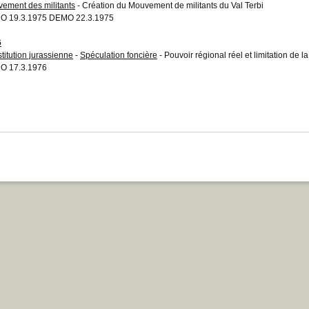
ement des militants
- Création du Mouvement de militants du Val Terbi
O 19.3.1975 DEMO 22.3.1975
6
titution jurassienne
-
Spéculation foncière
- Pouvoir régional réel et limitation de l
O 17.3.1976