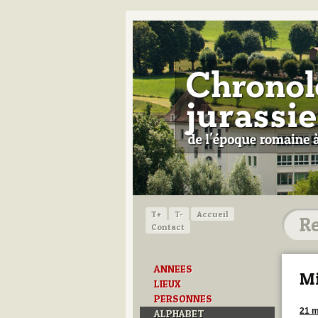
T+
T-
Accueil
Contact
ANNEES
Mi
LIEUX
PERSONNES
21 m
ALPHABET