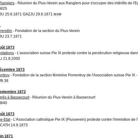
Rangiers
- Réunion du Pius-Verein aux Rangiers pour s'occuper des intérêts de l'E
II/25
U 25.6.1871 GAZJU 29.6.1871
texte
1
rendlin
- Fondation de la section du Pius-Verein
U 23.7.1871
oût 1873
estations
- L'association suisse Pie IX proteste contre la persécution religieuse dans
 21.8.2000
décembre 1873
entruy
- Fondation de la section féminine Porrentruy de l'Association suisse Pie IX 
/B 38
eptembre 1872
rès à Bassecourt
- Réunion du Pius-Verein à Bassecourt
II/40
oût 1873
se-Etat
- L'Association catholique Pie IX (Piusverein) proteste contre l'immixtion de l
CATH 14.9.1873
uin 1871