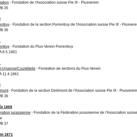
ation
- Fondation de l'Association suisse Pie IX - Piusverein
/B 35
0
entruy
- Fondation de la section Porrentruy de l'Association suisse Pie IX - Piusvere
/B 36
1
entruy
- Fondation du Pius-Verein Porrentruy
 8.5.1861
1
t-Ursanne/Courtételle
- Fondation de sections du Pius-Verein
 11.4.1861
3
émont
- Fondation de la section Delémont de l'Association suisse Pie IX - Piusverei
/B 36
ût 1869
ration jurassienne
- Fondation de la Fédération jurassienne de l'Association suisse 
re
/B 37
uin 1871