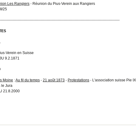
ion Les Rangiers
- Réunion du Pius-Verein aux Rangiers
II/25
---------------------------------------------------------------------------------------------------
TES
1
ius-Verein en Suisse
U 9.2.1871
0
s Moine
:
Au fil du temps
-
21 août 1873
-
Protestations
- L'association suisse Pie IX
 le Jura
 21.8.2000