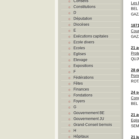
Conseils
Les 
Constitutions
BEL 
D
GAZJ
Députation
Diocèses
187
E
Cour
Exécutions capitales
GAZJ
Ecole divers
21 a
Ecoles
Prot
Eglises
QUJU
Elevage
Expositions
28 
F
Porr
Fédérations
ROT
Fêtes
Finances
24 s
Fondations
Cong
Foyers
BEL 
G
Gouvernement BE
21 a
Gouvernement JU
Egli
Grand-Conseil bernois
SEM
H
Hôpitaux
21 j