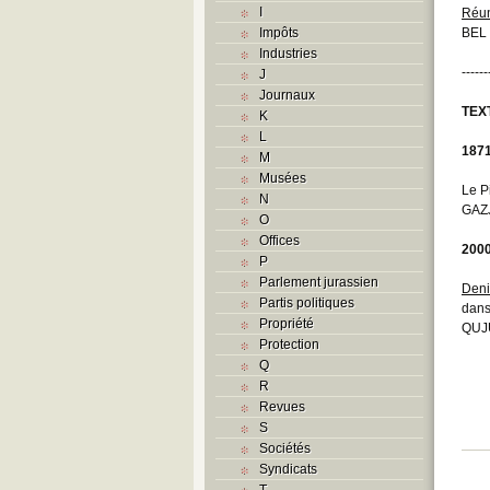
I
Réun
Impôts
BEL 
Industries
------
J
Journaux
TEX
K
L
187
M
Musées
Le P
N
GAZJ
O
Offices
200
P
Parlement jurassien
Deni
Partis politiques
dans
Propriété
QUJU
Protection
Q
R
Revues
S
Sociétés
Syndicats
T