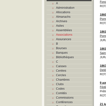
Fond
A
ROT
Administration
Allocations
186
Almanachs
Porr
Archives
ROT
Asiles
Assemblées
186
Associations
Porr
Assurances
JURA
B
Bourses
186
Banques
Sain
Bibliothèques
JURA
C
186
Caisses
Del
Centres
ROT
Cercles
Chambres
9 ao
Clubs
Fédé
Codes
Prêt
Comités
ROT
Commissions
Conférences
21 j