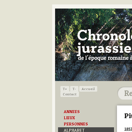
T+
T-
Accueil
Contact
ANNEES
Pi
LIEUX
PERSONNES
185
ALPHABET