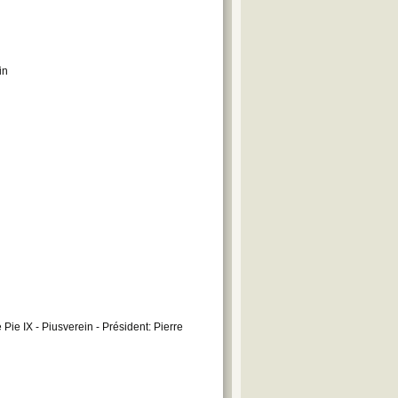
in
n
Pie IX - Piusverein - Président: Pierre