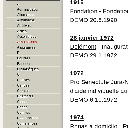
1915
A
Administration
Fondation
- Fondatio
Allocations
DEMO 20.6.1990
Almanachs
Archives
Asiles
28 janvier 1972
Assemblées
Associations
Delémont
- Inaugurat
Assurances
B
DEMO 29.1.1972
Bourses
Banques
Bibliothèques
1972
C
Caisses
Pro Senectute Jura-
Centres
d'aide individuelle a
Cercles
Chambres
DEMO 6.10.1972
Clubs
Codes
Comités
1974
Commissions
Conférences
Repas à domicile
- P