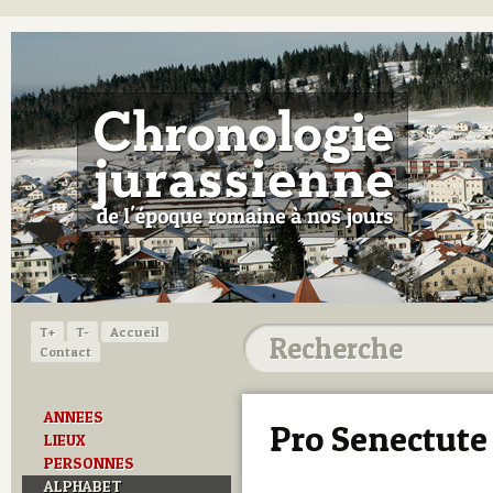
T+
T-
Accueil
Contact
ANNEES
Pro Senectute
LIEUX
PERSONNES
ALPHABET