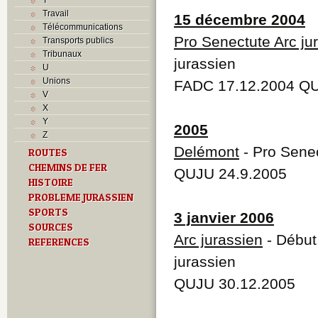
Travail
15 décembre 2004
Télécommunications
Pro Senectute Arc ju
Transports publics
Tribunaux
jurassien
U
Unions
FADC 17.12.2004 QU
V
X
Y
2005
Z
Delémont
- Pro Senec
ROUTES
CHEMINS DE FER
QUJU 24.9.2005
HISTOIRE
PROBLEME JURASSIEN
SPORTS
3 janvier 2006
SOURCES
Arc jurassien
- Début 
REFERENCES
jurassien
QUJU 30.12.2005