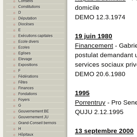
Conseils
domicile
Constitutions
D
DEMO 12.3.1974
Députation
Diocèses
E
19 juin 1980
Exécutions capitales
Ecole divers
Financement
- Gabri
Ecoles
Eglises
postulat demandant u
Elevage
services sociaux priv
Expositions
F
DEMO 20.6.1980
Fédérations
Fêtes
Finances
1995
Fondations
Foyers
Porrentruy
- Pro Sen
G
QUJU 2.12.1995
Gouvernement BE
Gouvernement JU
Grand-Conseil bernois
H
13 septembre 2000
Hôpitaux