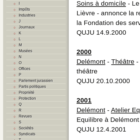
Soins à domicile
- Le
I
Impôts
Lièvre - annonce la 
Industries
J
la Fondation des serv
Journaux
QUJU 14.9.2000
K
L
M
2000
Musées
N
Delémont
-
Théâtre
-
O
Offices
théâtre
P
QUJU 20.10.2000
Parlement jurassien
Partis politiques
Propriété
Protection
2001
Q
Delémont
-
Atelier Eq
R
Revues
Equilibre à Delémont
S
QUJU 12.4.2001
Sociétés
Syndicats
T