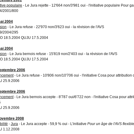
ative populaire
- Le Jura rejette - 12'664 non/3'981 oui - l'initiative populaire Pour ga
4/2001/800
ai 2004
sion
- Le Jura refuse - 22'970 non/3'623 oui - la révision de l'AVS
9/2004/295
 18.5.2004 QUJU 17.5.2004
ai 2004
sion
- Le Jura bernois refuse - 15'819 non/2'403 oui - la révision de l'AVS
 18.5.2004 QUJU 17.5.2004
eptembre 2006
ncement
- Le Jura refuse - 10'806 non/10'706 oui - l'initiative Cosa pour attribution
 25.9.2006
eptembre 2006
ncement
- Le Jura bernois accepte - 8'787 oui/6'722 non - l'initiative Cosa pour attr
S
 25.9.2006
novembre 2008
bilité
-
Jura
- Le Jura accepte - 59,9 % oui - L'initiative
Pour un âge de l'AVS flexibl
 1.12.2008