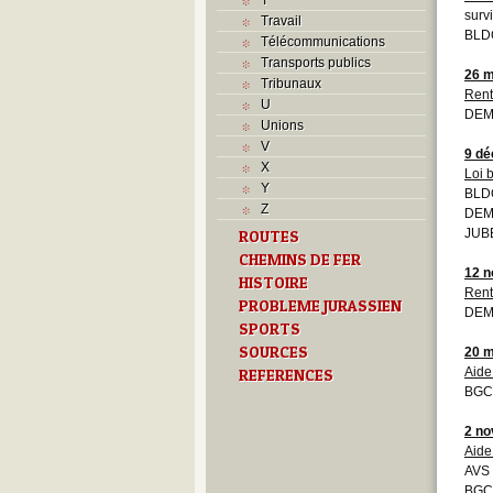
surv
Travail
BLDO
Télécommunications
Transports publics
26 m
Tribunaux
Rent
U
DEM
Unions
V
9 d
X
Loi 
Y
BLDO
Z
DEMO
JUBE
ROUTES
CHEMINS DE FER
12 
HISTOIRE
Rent
PROBLEME JURASSIEN
DEMO
SPORTS
SOURCES
20 m
Aide
REFERENCES
BGCB
2 n
Aide
AVS
BGCB