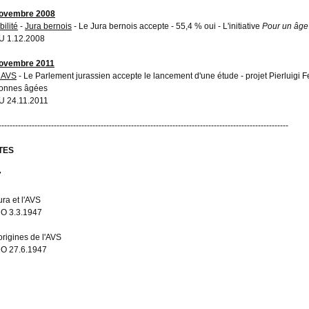
novembre 2008
bilité
-
Jura bernois
- Le Jura bernois accepte - 55,4 % oui - L'initiative
Pour un âge 
 1.12.2008
novembre 2011
 AVS
- Le Parlement jurassien accepte le lancement d'une étude - projet Pierluigi 
onnes âgées
 24.11.2011
---------------------------------------------------------------------------------------------------------
TES
7
ura et l'AVS
O 3.3.1947
origines de l'AVS
O 27.6.1947