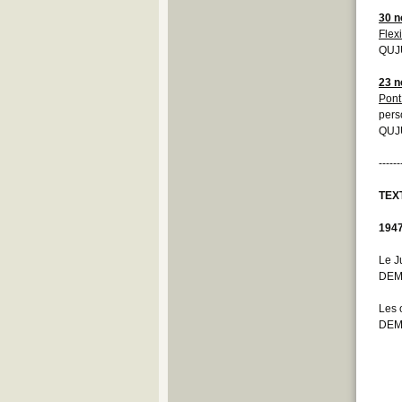
30 
Flexi
QUJU
23 
Pont
pers
QUJU
------
TEX
194
Le J
DEM
Les 
DEM