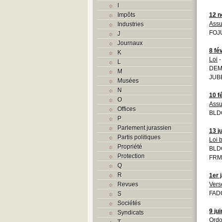
I
Impôts
12 
Assu
Industries
FOJU
J
Journaux
8 fé
K
Loi
-
L
DEMO
M
JUBE
Musées
N
10 f
O
Assu
Offices
BLDO
P
Parlement jurassien
13 j
Partis politiques
Loi 
Propriété
BLDO
Protection
FRM
Q
R
1er 
Revues
Vers
FADC
S
Sociétés
9 ju
Syndicats
Ordo
T