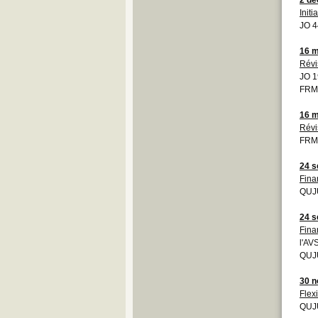
Initi
JO 4
16 m
Révi
JO 1
FRMO
16 m
Révi
FRMO
24 s
Fina
QUJU
24 s
Fina
l'AV
QUJU
30 
Flexi
QUJU