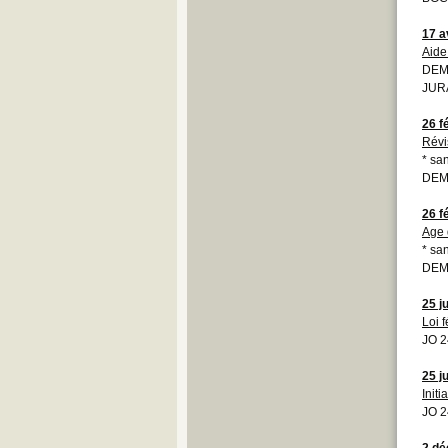
17 a
Aide
DEMO
JURA
26 f
Révi
* san
DEMO
26 f
Age d
* san
DEMO
25 j
Loi 
JO 2
25 j
Initi
JO 2
2 d