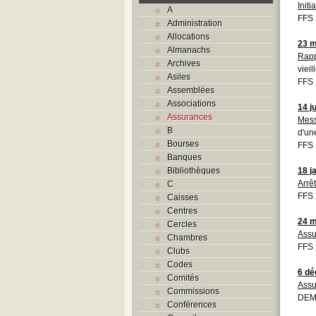
Initi
A
FFS 
Administration
Allocations
23 m
Almanachs
Rapp
Archives
vieil
Asiles
FFS 
Assemblées
Associations
14 j
Assurances
Mess
B
d'un
Bourses
FFS 
Banques
Bibliothèques
18 j
Arrê
C
FFS 
Caisses
Centres
24 m
Cercles
Assu
Chambres
FFS 
Clubs
Codes
6 d
Comités
Assu
Commissions
DEMO
Conférences