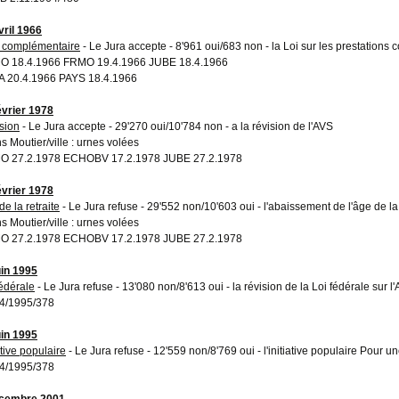
vril 1966
 complémentaire
- Le Jura accepte - 8'961 oui/683 non - la Loi sur les prestation
 18.4.1966 FRMO 19.4.1966 JUBE 18.4.1966
 20.4.1966 PAYS 18.4.1966
évrier 1978
sion
- Le Jura accepte - 29'270 oui/10'784 non - a la révision de l'AVS
s Moutier/ville : urnes volées
 27.2.1978 ECHOBV 17.2.1978 JUBE 27.2.1978
évrier 1978
e la retraite
- Le Jura refuse - 29'552 non/10'603 oui - l'abaissement de l'âge de la
s Moutier/ville : urnes volées
 27.2.1978 ECHOBV 17.2.1978 JUBE 27.2.1978
uin 1995
fédérale
- Le Jura refuse - 13'080 non/8'613 oui - la révision de la Loi fédérale sur l
4/1995/378
uin 1995
ative populaire
- Le Jura refuse - 12'559 non/8'769 oui - l'initiative populaire Pour un
4/1995/378
écembre 2001