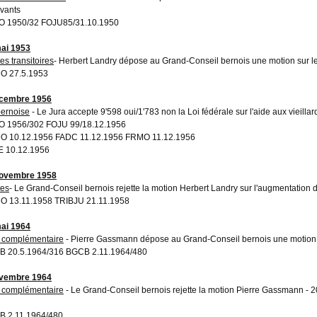
ivants
 1950/32 FOJU85/31.10.1950
ai 1953
es transitoires
- Herbert Landry dépose au Grand-Conseil bernois une motion sur les
O 27.5.1953
écembre 1956
bernoise
- Le Jura accepte 9'598 oui/1'783 non la Loi fédérale sur l'aide aux vieillar
 1956/302 FOJU 99/18.12.1956
 10.12.1956 FADC 11.12.1956 FRMO 11.12.1956
 10.12.1956
novembre 1958
es
- Le Grand-Conseil bernois rejette la motion Herbert Landry sur l'augmentation 
 13.11.1958 TRIBJU 21.11.1958
ai 1964
 complémentaire
- Pierre Gassmann dépose au Grand-Conseil bernois une motion
 20.5.1964/316 BGCB 2.11.1964/480
ovembre 1964
 complémentaire
- Le Grand-Conseil bernois rejette la motion Pierre Gassmann - 
 2.11.1964/480