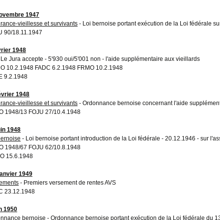
novembre 1947
rance-vieillesse et survivants
- Loi bernoise portant exécution de la Loi fédérale sur
 90/18.11.1947
vrier 1948
 Le Jura accepte - 5'930 oui/5'001 non - l'aide supplémentaire aux vieillards
 10.2.1948 FADC 6.2.1948 FRMO 10.2.1948
 9.2.1948
évrier 1948
rance-vieillesse et survivants
- Ordonnance bernoise concernant l'aide supplémentai
 1948/13 FOJU 27/10.4.1948
uin 1948
bernoise
- Loi bernoise portant introduction de la Loi fédérale - 20.12.1946 - sur l'a
 1948/67 FOJU 62/10.8.1948
O 15.6.1948
janvier 1949
ements
- Premiers versement de rentes AVS
 23.12.1948
in 1950
nnance bernoise
- Ordonnance bernoise portant exécution de la Loi fédérale du 13