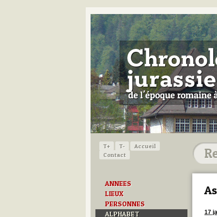
T+
T-
Accueil
Contact
ANNEES
As
LIEUX
PERSONNES
17 j
ALPHABET