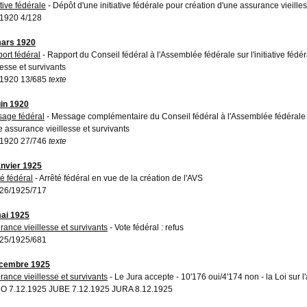
ative fédérale
- Dépôt d'une initiative fédérale pour création d'une assurance vieilles
1920 4/128
ars 1920
ort fédéral
- Rapport du Conseil fédéral à l'Assemblée fédérale sur l'initiative féd
lesse et survivants
1920 13/685
texte
uin 1920
age fédéral
- Message complémentaire du Conseil fédéral à l'Assemblée fédérale sur
e assurance vieillesse et survivants
1920 27/746
texte
anvier 1925
té fédéral
- Arrêté fédéral en vue de la création de l'AVS
26/1925/717
ai 1925
rance vieillesse et survivants
- Vote fédéral : refus
25/1925/681
écembre 1925
rance vieillesse et survivants
- Le Jura accepte - 10'176 oui/4'174 non - la Loi sur l
 7.12.1925 JUBE 7.12.1925 JURA 8.12.1925