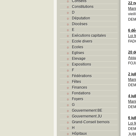
Conseils
22 
Constitutions
Mani
D
vieil
Députation
DEM
Diocèses
E
6 d
Exécutions capitales
Loi 
Ecole divers
FADC
Ecoles
20 
Eglises
Assu
Elevage
FOJU
Expositions
F
2 jui
Fédérations
Mani
Fêtes
DEM
Finances
Fondations
4 jui
Foyers
Mani
G
DEM
Gouvernement BE
Gouvernement JU
6 jui
Grand-Conseil bernois
Loi 
H
DEMO
Hôpitaux
JUBE