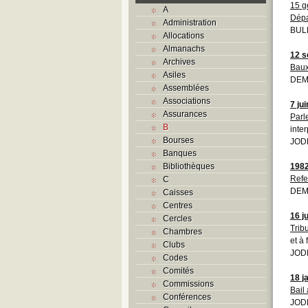
15 g
A
Dépa
Administration
BULL
Allocations
Almanachs
12 s
Archives
Baux
Asiles
DEMO
Assemblées
Associations
7 ju
Assurances
Parl
B
inte
Bourses
JODE
Banques
Bibliothèques
198
Ref
C
DEM
Caisses
Centres
16 j
Cercles
Trib
Chambres
et à
Clubs
JOD
Codes
Comités
18 j
Commissions
Bail
Conférences
JOD