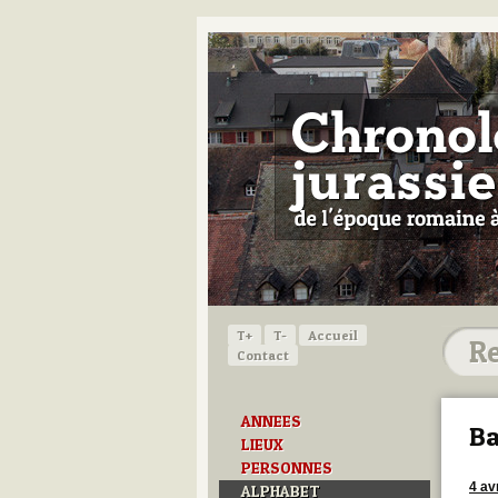
T+
T-
Accueil
Contact
ANNEES
Ba
LIEUX
PERSONNES
4 av
ALPHABET