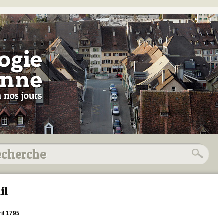
il
ril 1795