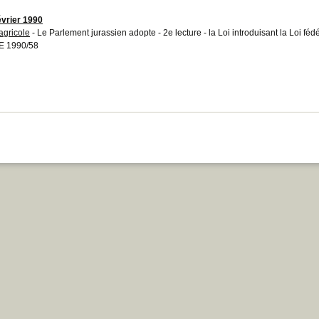
évrier 1990
 agricole
- Le Parlement jurassien adopte - 2e lecture - la Loi introduisant la Loi fédé
E 1990/58