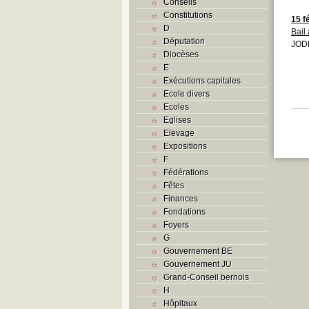
Conseils
Constitutions
15 f
D
Bail
Députation
JOD
Diocèses
E
Exécutions capitales
Ecole divers
Ecoles
Eglises
Elevage
Expositions
F
Fédérations
Fêtes
Finances
Fondations
Foyers
G
Gouvernement BE
Gouvernement JU
Grand-Conseil bernois
H
Hôpitaux