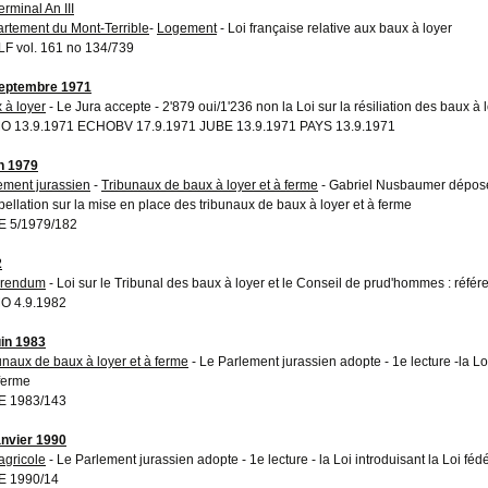
erminal An III
rtement du Mont-Terrible
-
Logement
- Loi française relative aux baux à loyer
F vol. 161 no 134/739
eptembre 1971
 à loyer
- Le Jura accepte - 2'879 oui/1'236 non la Loi sur la résiliation des baux à 
 13.9.1971 ECHOBV 17.9.1971 JUBE 13.9.1971 PAYS 13.9.1971
in 1979
ement jurassien
-
Tribunaux de baux à loyer et à ferme
- Gabriel Nusbaumer dépose
rpellation sur la mise en place des tribunaux de baux à loyer et à ferme
 5/1979/182
2
erendum
- Loi sur le Tribunal des baux à loyer et le Conseil de prud'hommes : réf
O 4.9.1982
uin 1983
unaux de baux à loyer et à ferme
- Le Parlement jurassien adopte - 1e lecture -la Loi
 ferme
E 1983/143
anvier 1990
 agricole
- Le Parlement jurassien adopte - 1e lecture - la Loi introduisant la Loi fédé
E 1990/14