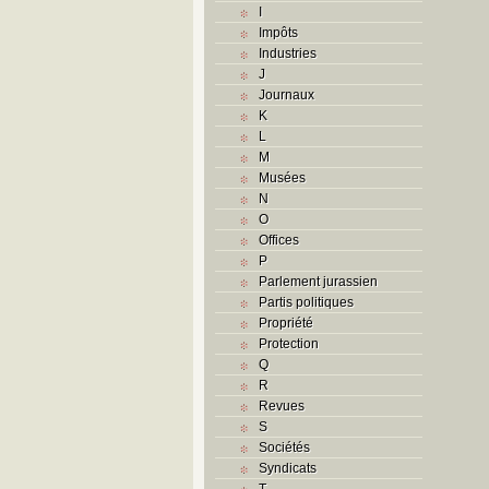
I
Impôts
Industries
J
Journaux
K
L
M
Musées
N
O
Offices
P
Parlement jurassien
Partis politiques
Propriété
Protection
Q
R
Revues
S
Sociétés
Syndicats
T