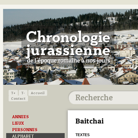
T+
T-
Accueil
Contact
ANNEES
Baitchai
LIEUX
PERSONNES
TEXTES
ALPHABET