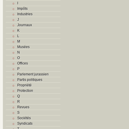
I
Impôts
Industries
J
Journaux
K
L
M
Musées
N
O
Offices
P
Parlement jurassien
Partis politiques
Propriété
Protection
Q
R
Revues
S
Sociétés
Syndicats
T