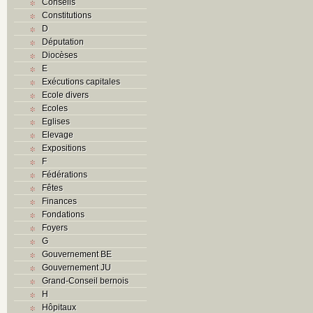
Conseils
Constitutions
D
Députation
Diocèses
E
Exécutions capitales
Ecole divers
Ecoles
Eglises
Elevage
Expositions
F
Fédérations
Fêtes
Finances
Fondations
Foyers
G
Gouvernement BE
Gouvernement JU
Grand-Conseil bernois
H
Hôpitaux