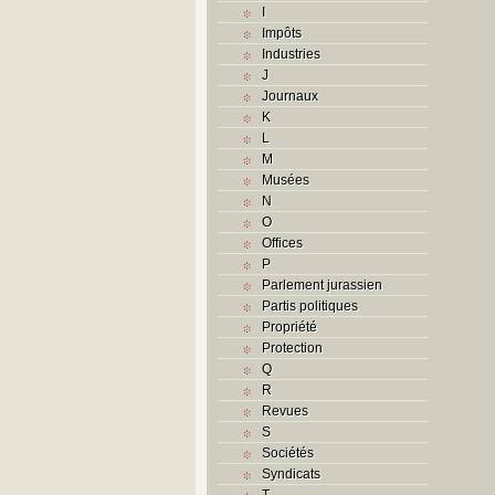
I
Impôts
Industries
J
Journaux
K
L
M
Musées
N
O
Offices
P
Parlement jurassien
Partis politiques
Propriété
Protection
Q
R
Revues
S
Sociétés
Syndicats
T