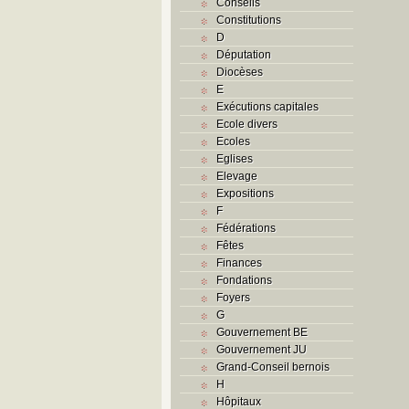
Conseils
Constitutions
D
Députation
Diocèses
E
Exécutions capitales
Ecole divers
Ecoles
Eglises
Elevage
Expositions
F
Fédérations
Fêtes
Finances
Fondations
Foyers
G
Gouvernement BE
Gouvernement JU
Grand-Conseil bernois
H
Hôpitaux