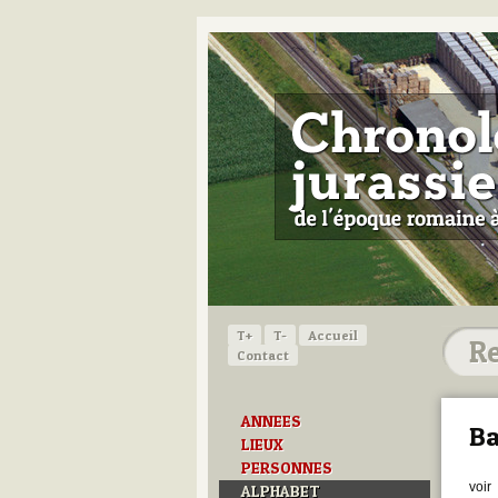
T+
T-
Accueil
Contact
ANNEES
Ba
LIEUX
PERSONNES
voir
ALPHABET