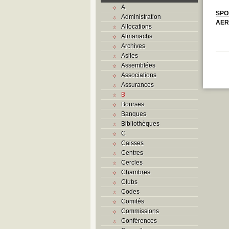
A
SPO
Administration
AER
Allocations
Almanachs
Archives
Asiles
Assemblées
Associations
Assurances
B
Bourses
Banques
Bibliothèques
C
Caisses
Centres
Cercles
Chambres
Clubs
Codes
Comités
Commissions
Conférences