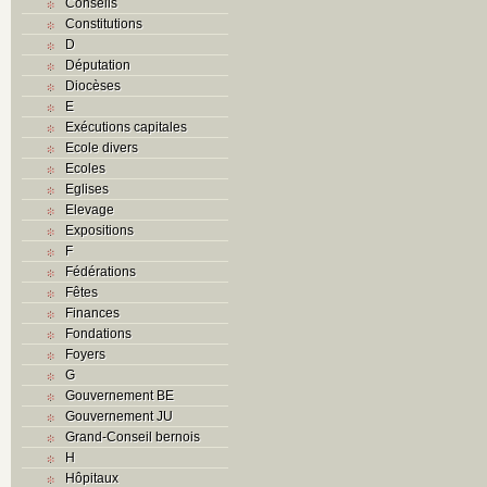
Conseils
Constitutions
D
Députation
Diocèses
E
Exécutions capitales
Ecole divers
Ecoles
Eglises
Elevage
Expositions
F
Fédérations
Fêtes
Finances
Fondations
Foyers
G
Gouvernement BE
Gouvernement JU
Grand-Conseil bernois
H
Hôpitaux