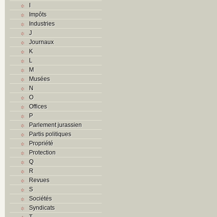
I
Impôts
Industries
J
Journaux
K
L
M
Musées
N
O
Offices
P
Parlement jurassien
Partis politiques
Propriété
Protection
Q
R
Revues
S
Sociétés
Syndicats
T