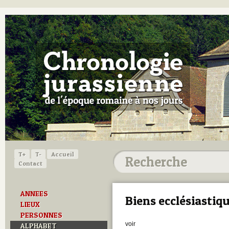
T+
T-
Accueil
Contact
ANNEES
Biens ecclésiastiq
LIEUX
PERSONNES
voir
ALPHABET