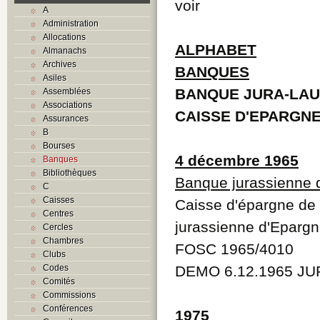
voir
A
Administration
Allocations
ALPHABET
Almanachs
Archives
BANQUES
Asiles
BANQUE JURA-LA
Assemblées
Associations
CAISSE D'EPARGN
Assurances
B
Bourses
4 décembre 1965
Banques
Bibliothèques
Banque jurassienne d
C
Caisses
Caisse d'épargne de 
Centres
jurassienne d'Epargne
Cercles
Chambres
FOSC 1965/4010
Clubs
Codes
DEMO 6.12.1965 JU
Comités
Commissions
Conférences
1975