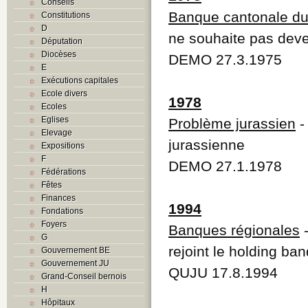
Conseils
Banque cantonale du
Constitutions
D
ne souhaite pas dev
Députation
Diocèses
DEMO 27.3.1975
E
Exécutions capitales
Ecole divers
1978
Ecoles
Eglises
Problème jurassien
-
Elevage
jurassienne
Expositions
F
DEMO 27.1.1978
Fédérations
Fêtes
Finances
1994
Fondations
Foyers
Banques régionales
-
G
rejoint le holding ba
Gouvernement BE
Gouvernement JU
QUJU 17.8.1994
Grand-Conseil bernois
H
Hôpitaux