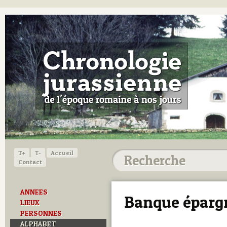
T+
T-
Accueil
Contact
ANNEES
Banque épargn
LIEUX
PERSONNES
ALPHABET