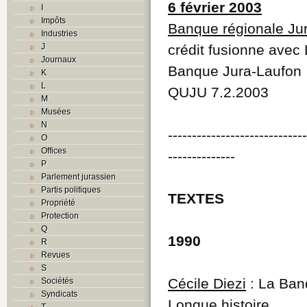
6 février 2003
I
Impôts
Banque régionale Ju
Industries
J
crédit fusionne avec
Journaux
Banque Jura-Laufon
K
L
QUJU 7.2.2003
M
Musées
N
----------------------------
O
Offices
--------------
P
Parlement jurassien
Partis politiques
TEXTES
Propriété
Protection
Q
1990
R
Revues
S
Cécile Diezi
: La Banq
Sociétés
Syndicats
Longue histoire
T