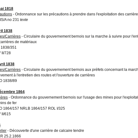
ai 1818
autions
- Ordonnance sur les précautions à prendre dans l'exploitation des carrièr
S/A no 231
texte
ril 1838
es/Carrières
- Circulaire du gouvernement bernois sur la marche à suivre pour l'ent
carrières de matériaux
 1838/351
 II/728
vril 1838
es/Carrières
- Circulaire du gouvernement bernois aux préfets concernant la mar
ivement à l'entretien des routes et l'ouverture de carrières
O 1838/89
décembre 1864
ières
- Ordonnance du gouvernement bernois sur l'usage des mines pour l'exploitati
ins de fer
 1864/157 NRLB 1864/157 ROL I/325
 II/615
6
lier
- Découverte d'une carrière de calcaire tendre
R 25.2.1866