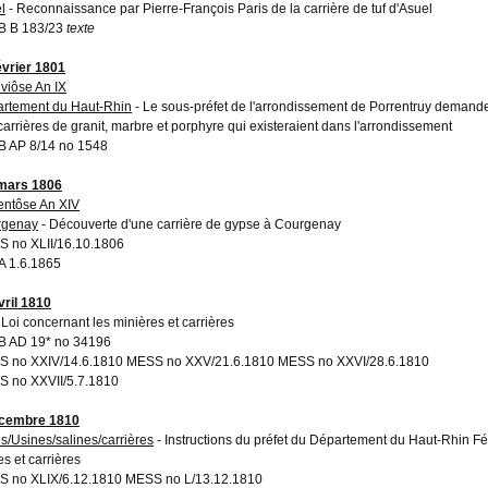
l
- Reconnaissance par Pierre-François Paris de la carrière de tuf d'Asuel
B B 183/23
texte
évrier 1801
uviôse An IX
rtement du Haut-Rhin
- Le sous-préfet de l'arrondissement de Porrentruy demande
carrières de granit, marbre et porphyre qui existeraient dans l'arrondissement
 AP 8/14 no 1548
mars 1806
entôse An XIV
rgenay
- Découverte d'une carrière de gypse à Courgenay
 no XLII/16.10.1806
 1.6.1865
vril 1810
 Loi concernant les minières et carrières
 AD 19* no 34196
 no XXIV/14.6.1810 MESS no XXV/21.6.1810 MESS no XXVI/28.6.1810
 no XXVII/5.7.1810
écembre 1810
s/Usines/salines/carrières
- Instructions du préfet du Département du Haut-Rhin Fél
es et carrières
 no XLIX/6.12.1810 MESS no L/13.12.1810