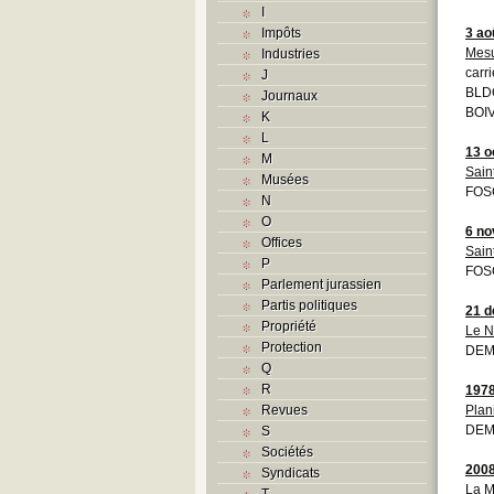
I
Impôts
3 ao
Mesu
Industries
carr
J
BLD
Journaux
BOIV
K
L
13 o
M
Sain
Musées
FOS
N
O
6 n
Offices
Sain
P
FOS
Parlement jurassien
Partis politiques
21 
Propriété
Le N
Protection
DEMO
Q
R
197
Revues
Plani
DEM
S
Sociétés
200
Syndicats
La M
T