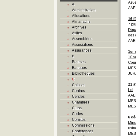
Asue
A
AAE
Administration
Allocations
16 f
Almanachs
7 pl
Archives
Dépa
Asiles
des 
Assemblées
AAEB
Associations
Assurances
1er 
B
10 v
Bourses
Cou
Banques
MESS
Bibliothèques
JURA
C
21 a
Caisses
Loi
-
Centres
AAEB
Cercles
MESS
Chambres
MESS
Clubs
Codes
6 d
Comités
Mine
Commissions
usin
Conférences
MESS