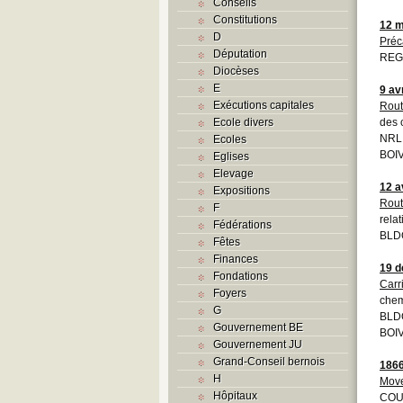
Conseils
Constitutions
12 m
D
Préc
Députation
REGI
Diocèses
E
9 av
Exécutions capitales
Rout
Ecole divers
des 
NRL
Ecoles
BOIV
Eglises
Elevage
12 a
Expositions
Rout
F
relat
Fédérations
BLD
Fêtes
Finances
19 
Fondations
Carr
Foyers
chem
G
BLDO
Gouvernement BE
BOIV
Gouvernement JU
Grand-Conseil bernois
186
H
Move
Hôpitaux
COU