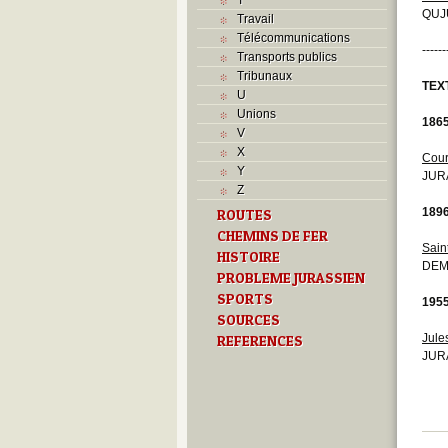
QUJU
Travail
Télécommunications
------
Transports publics
Tribunaux
TEX
U
Unions
186
V
X
Cou
Y
JURA
Z
189
ROUTES
CHEMINS DE FER
Sain
HISTOIRE
DEM
PROBLEME JURASSIEN
SPORTS
195
SOURCES
Jule
REFERENCES
JURA