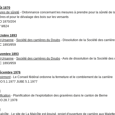
ût 1870
res de sûreté
- Ordonnance concernant les mesures à prendre pour la sûreté de la c
ières et pour le dévalage des bois sur les versants
O 1870/204
 II/824
ctobre 1893
t-Ursanne
-
Société des carrières du Doubs
- Dissolution de la Société des carriè
C 1893/959
ovembre 1893
t-Ursanne
-
Société des carrières du Doubs
- Avis de dissolution de la Société des
C 1893/959
décembre 1976
oirmont
- Le Conseil fédéral ordonne la fermeture et le comblement de la carrière
 5.1.1977 JUBE 5.1.1977
8
fication
- Planification de l'exploitation des gravières dans le canton de Berne
O 28.7.1978
8
alcôte
- Le site de La Malcôte est épuisé, projet d'ouverture de carrière aux Malett