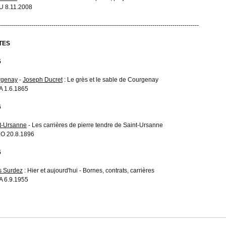
 8.11.2008
---------------------------------------------------------------------------------------------------
TES
5
rgenay
-
Joseph Ducret
: Le grès et le sable de Courgenay
 1.6.1865
6
t-Ursanne
- Les carrières de pierre tendre de Saint-Ursanne
O 20.8.1896
5
s Surdez
: Hier et aujourd'hui - Bornes, contrats, carrières
 6.9.1955