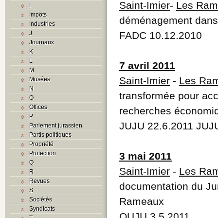
Saint-Imier
-
Les Ram
I
Impôts
déménagement dans 
Industries
J
FADC 10.12.2010
Journaux
K
L
7 avril 2011
M
Saint-Imier
-
Les Ra
Musées
N
transformée pour acc
O
Offices
recherches économi
P
JUJU 22.6.2011 JUJ
Parlement jurassien
Partis politiques
Propriété
Protection
3 mai 2011
Q
Saint-Imier
-
Les Ra
R
Revues
documentation du Jur
S
Rameaux
Sociétés
Syndicats
QUJU 3.5.2011
T