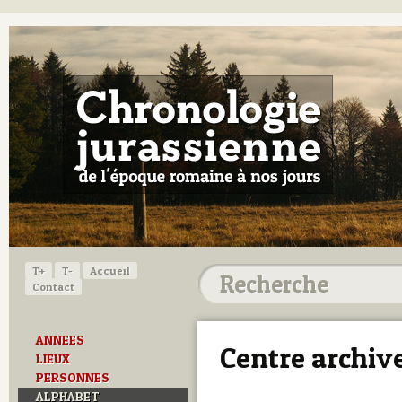
T+
T-
Accueil
Contact
ANNEES
Centre archiv
LIEUX
PERSONNES
ALPHABET