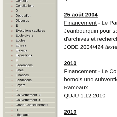
Conseils
Constitutions
D
25 août 2004
Députation
Diocèses
Financement
- Le Pa
E
Jeanbourquin pour so
Exécutions capitales
Ecole divers
d'archives et reche
Ecoles
Eglises
JODE 2004/424
text
Elevage
Expositions
F
2010
Fédérations
Financement
- Le Co
Fêtes
Finances
bernois une subventio
Fondations
Foyers
Rameaux
G
QUJU 1.12.2010
Gouvernement BE
Gouvernement JU
Grand-Conseil bernois
H
2010
Hôpitaux