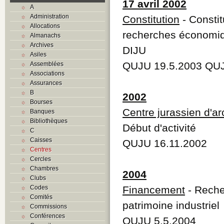
17 avril 2002
A
Administration
Constitution
- Constit
Allocations
recherches économi
Almanachs
Archives
DIJU
Asiles
QUJU 19.5.2003 QUJ
Assemblées
Associations
Assurances
B
2002
Bourses
Centre jurassien d'a
Banques
Bibliothèques
Début d'activité
C
Caisses
QUJU 16.11.2002
Centres
Cercles
Chambres
2004
Clubs
Codes
Financement
- Reche
Comités
patrimoine industriel
Commissions
Conférences
QUJU 5.5.2004