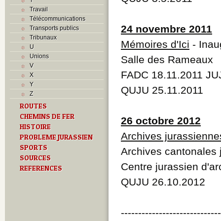
Travail
Télécommunications
24 novembre 2011
Transports publics
Tribunaux
Mémoires d'Ici
- Inau
U
Unions
Salle des Rameaux
V
FADC 18.11.2011 JU
X
Y
QUJU 25.11.2011
Z
ROUTES
CHEMINS DE FER
26 octobre 2012
HISTOIRE
Archives jurassienne
PROBLEME JURASSIEN
SPORTS
Archives cantonales 
SOURCES
Centre jurassien d'a
REFERENCES
QUJU 26.10.2012
----------------------------