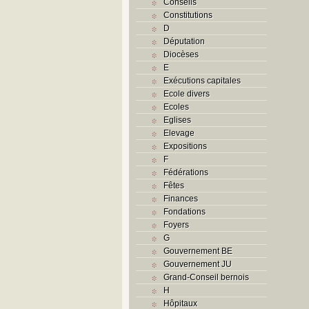
Conseils
Constitutions
D
Députation
Diocèses
E
Exécutions capitales
Ecole divers
Ecoles
Eglises
Elevage
Expositions
F
Fédérations
Fêtes
Finances
Fondations
Foyers
G
Gouvernement BE
Gouvernement JU
Grand-Conseil bernois
H
Hôpitaux