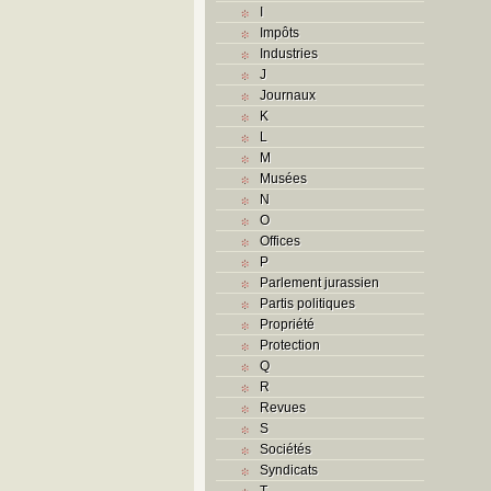
I
Impôts
Industries
J
Journaux
K
L
M
Musées
N
O
Offices
P
Parlement jurassien
Partis politiques
Propriété
Protection
Q
R
Revues
S
Sociétés
Syndicats
T