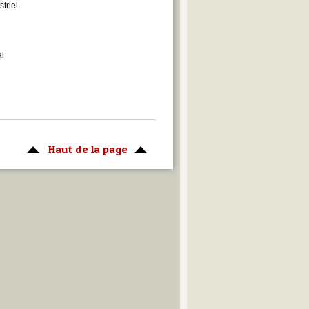
triel
al
Haut de la page