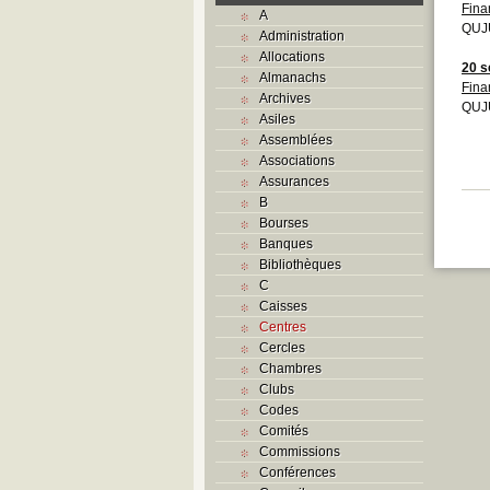
Fina
A
QUJU
Administration
Allocations
20 s
Almanachs
Fina
Archives
QUJU
Asiles
Assemblées
Associations
Assurances
B
Bourses
Banques
Bibliothèques
C
Caisses
Centres
Cercles
Chambres
Clubs
Codes
Comités
Commissions
Conférences