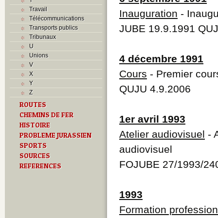
Travail
Inauguration
- Inaugu
Télécommunications
JUBE 19.9.1991 QUJ
Transports publics
Tribunaux
U
Unions
4 décembre 1991
V
Cours
- Premier cour
X
Y
QUJU 4.9.2006
Z
ROUTES
CHEMINS DE FER
1er avril 1993
HISTOIRE
Atelier audiovisuel
- 
PROBLEME JURASSIEN
SPORTS
audiovisuel
SOURCES
FOJUBE 27/1993/24
REFERENCES
1993
Formation profession