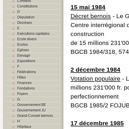
Conseils
15 mai 1984
Constitutions
D
Décret bernois
- Le G
Députation
Diocèses
Centre interrégional 
E
construction
Exécutions capitales
Ecole divers
de 15 millions 231'000
Ecoles
Eglises
BGCB 1984/318, 574
Elevage
Expositions
F
2 décembre 1984
Fédérations
Votation populaire
- L
Fêtes
Finances
millions 231'000 fr. 
Fondations
Foyers
perfectionnement
G
BGCB 1985/2 FOJUB
Gouvernement BE
Gouvernement JU
Grand-Conseil bernois
H
17 décembre 1985
Hôpitaux