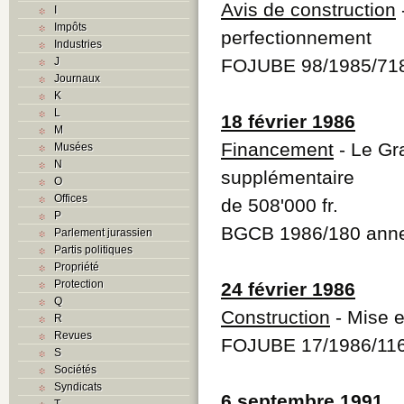
Avis de construction
I
Impôts
perfectionnement
Industries
J
FOJUBE 98/1985/71
Journaux
K
L
18 février 1986
M
Financement
- Le Gr
Musées
N
supplémentaire
O
Offices
de 508'000 fr.
P
BGCB 1986/180 anne
Parlement jurassien
Partis politiques
Propriété
Protection
24 février 1986
Q
Construction
- Mise e
R
Revues
FOJUBE 17/1986/11
S
Sociétés
Syndicats
6 septembre 1991
T