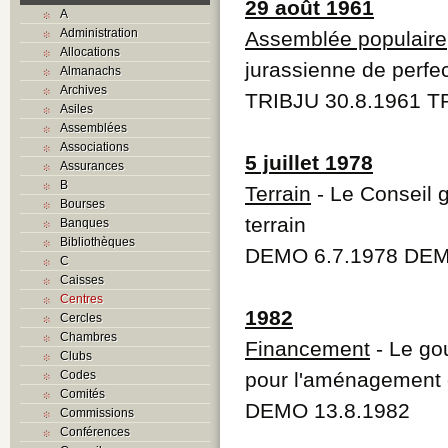
29 août 1961
A
Administration
Assemblée populaire
Allocations
jurassienne de perfe
Almanachs
Archives
TRIBJU 30.8.1961 T
Asiles
Assemblées
Associations
5 juillet 1978
Assurances
B
Terrain
- Le Conseil g
Bourses
terrain
Banques
Bibliothèques
DEMO 6.7.1978 DEM
C
Caisses
Centres
1982
Cercles
Chambres
Financement
- Le go
Clubs
Codes
pour l'aménagement d
Comités
DEMO 13.8.1982
Commissions
Conférences