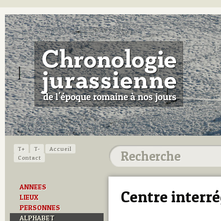
T+
T-
Accueil
Contact
ANNEES
Centre interr
LIEUX
PERSONNES
ALPHABET