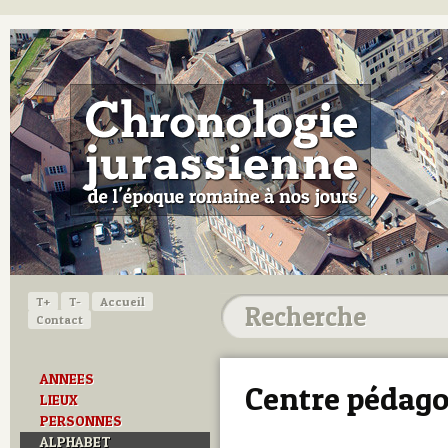
T+
T-
Accueil
Contact
ANNEES
Centre pédago
LIEUX
PERSONNES
ALPHABET