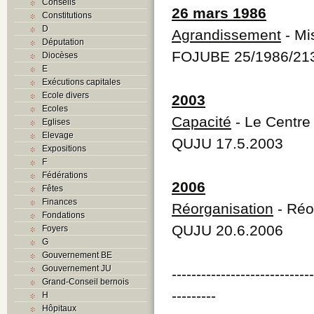
Conseils
26 mars 1986
Constitutions
D
Agrandissement
- Mi
Députation
FOJUBE 25/1986/21
Diocèses
E
Exécutions capitales
Ecole divers
2003
Ecoles
Capacité
- Le Centre
Eglises
Elevage
QUJU 17.5.2003
Expositions
F
Fédérations
2006
Fêtes
Finances
Réorganisation
- Réo
Fondations
QUJU 20.6.2006
Foyers
G
Gouvernement BE
Gouvernement JU
----------------------------
Grand-Conseil bernois
---------
H
Hôpitaux