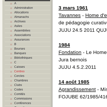
A
3 mars 1961
Administration
Allocations
Tavannes
-
Home d'e
Almanachs
Archives
de pédagogie curativ
Asiles
JUJU 24.5 2011 QUJ
Assemblées
Associations
Assurances
1984
B
Bourses
Fondation
- Le Home 
Banques
Bibliothèques
Jura bernois
C
JUJU 4.5.2.2011
Caisses
Centres
Cercles
Chambres
14 août 1985
Clubs
Agrandissement
- Mi
Codes
Comités
FOJUBE 62/1985/41
Commissions
Conférences