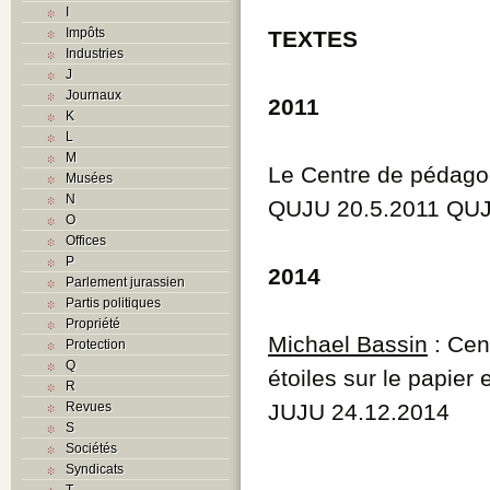
I
Impôts
TEXTES
Industries
J
Journaux
2011
K
L
M
Le Centre de pédagog
Musées
N
QUJU 20.5.2011 QUJ
O
Offices
P
2014
Parlement jurassien
Partis politiques
Propriété
Michael Bassin
: Cen
Protection
Q
étoiles sur le papier
R
Revues
JUJU 24.12.2014
S
Sociétés
Syndicats
T