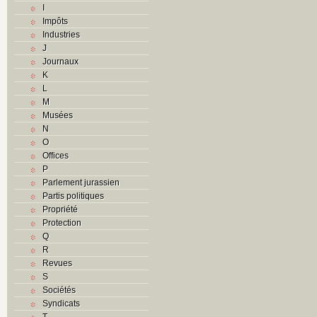
I
Impôts
Industries
J
Journaux
K
L
M
Musées
N
O
Offices
P
Parlement jurassien
Partis politiques
Propriété
Protection
Q
R
Revues
S
Sociétés
Syndicats
T