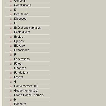
Conseils
Constitutions
D
Députation
Diocèses
E
Exécutions capitales
Ecole divers
Ecoles
Eglises
Elevage
Expositions
F
Fédérations
Fêtes
Finances
Fondations
Foyers
G
Gouvernement BE
Gouvernement JU
Grand-Conseil bernois
H
Hôpitaux