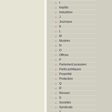
I
Impôts
Industries
J
Journaux
K
L
M
Musées
N
O
Offices
P
Parlement jurassien
Partis politiques
Propriété
Protection
Q
R
Revues
S
Sociétés
Syndicats
T