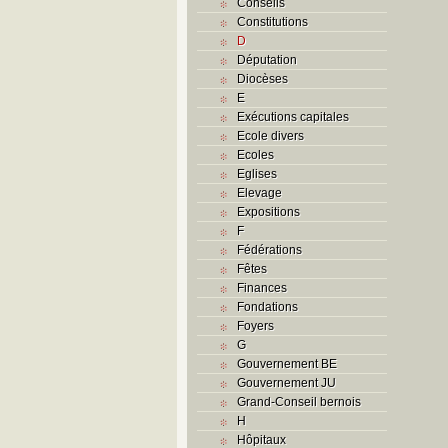
Conseils
Constitutions
D
Députation
Diocèses
E
Exécutions capitales
Ecole divers
Ecoles
Eglises
Elevage
Expositions
F
Fédérations
Fêtes
Finances
Fondations
Foyers
G
Gouvernement BE
Gouvernement JU
Grand-Conseil bernois
H
Hôpitaux