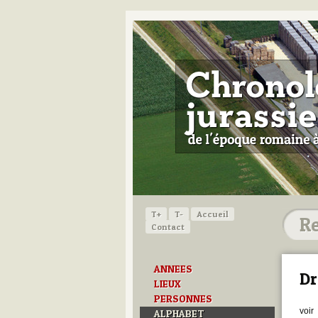
T+
T-
Accueil
Contact
ANNEES
Dr
LIEUX
PERSONNES
voir
ALPHABET