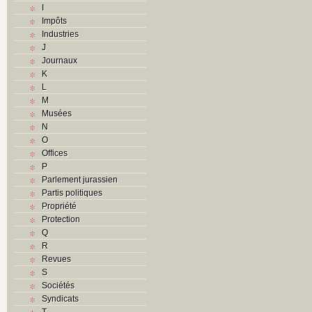
I
Impôts
Industries
J
Journaux
K
L
M
Musées
N
O
Offices
P
Parlement jurassien
Partis politiques
Propriété
Protection
Q
R
Revues
S
Sociétés
Syndicats
T