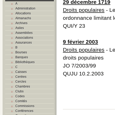
29 décembre 1719
A
Administration
Droits populaires
- L
Allocations
ordonnance limitant l
Almanachs
Archives
QUI/Y 23
Asiles
Assemblées
Associations
9 février 2003
Assurances
B
Droits populaires
- Le
Bourses
droits populaires
Banques
Bibliothèques
JO 7/2003/99
C
Caisses
QUJU 10.2.2003
Centres
Cercles
Chambres
Clubs
Codes
Comités
Commissions
Conférences