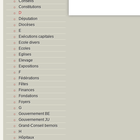
Conseils
Constitutions
D
Députation
Diocèses
E
Exécutions capitales
Ecole divers
Ecoles
Eglises
Elevage
Expositions
F
Fédérations
Fêtes
Finances
Fondations
Foyers
G
Gouvernement BE
Gouvernement JU
Grand-Conseil bernois
H
Hôpitaux