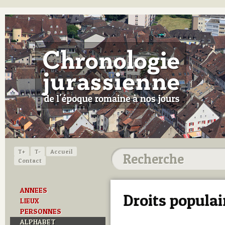
T+
T-
Accueil
Contact
ANNEES
Droits populai
LIEUX
PERSONNES
ALPHABET