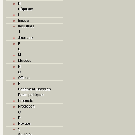
H
Hôpitaux
I
Impôts
Industries
J
Journaux
K
L
M
Musées
N
O
Offices
P
Parlement jurassien
Partis politiques
Propriété
Protection
Q
R
Revues
S
Sociétés