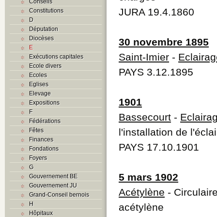
Conseils
JURA 19.4.1860
Constitutions
D
Députation
Diocèses
30 novembre 1895
E
Saint-Imier
-
Eclairag
Exécutions capitales
Ecole divers
PAYS 3.12.1895
Ecoles
Eglises
Elevage
1901
Expositions
F
Bassecourt
-
Eclairag
Fédérations
l'installation de l'écl
Fêtes
Finances
PAYS 17.10.1901
Fondations
Foyers
G
5 mars 1902
Gouvernement BE
Gouvernement JU
Acétylène
- Circulair
Grand-Conseil bernois
H
acétylène
Hôpitaux