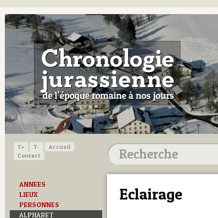
T+
T-
Accueil
Contact
ANNEES
Eclairage
LIEUX
PERSONNES
ALPHABET