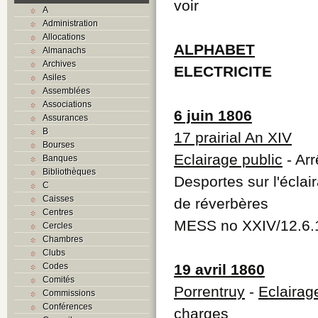
voir
A
Administration
Allocations
ALPHABET
Almanachs
Archives
ELECTRICITE
Asiles
Assemblées
Associations
6 juin 1806
Assurances
B
17 prairial An XIV
Bourses
Eclairage public
- Arr
Banques
Bibliothèques
Desportes sur l'écla
C
Caisses
de réverbères
Centres
MESS no XXIV/12.6.
Cercles
Chambres
Clubs
Codes
19 avril 1860
Comités
Porrentruy
-
Eclairag
Commissions
Conférences
charges