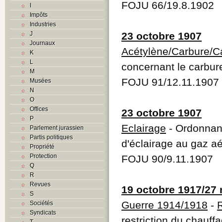
FOJU 66/19.8.1902
I
Impôts
Industries
J
23 octobre 1907
Journaux
Acétylène/Carbure/C
K
L
concernant le carbure
M
FOJU 91/12.11.1907
Musées
N
O
Offices
23 octobre 1907
P
Eclairage
- Ordonnanc
Parlement jurassien
Partis politiques
d'éclairage au gaz a
Propriété
Protection
FOJU 90/9.11.1907
Q
R
Revues
19 octobre 1917/27
S
Guerre 1914/1918
-
Sociétés
Syndicats
restriction du chauffa
T