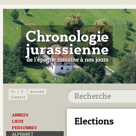
T+
T-
Accueil
Contact
ANNEES
Elections
LIEUX
PERSONNES
ALPHABET