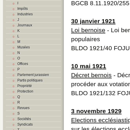
BGCB 8.11.1920/255
I
Impôts
Industries
J
30 janvier 1921
Journaux
Loi bernoise
- Loi be
K
L
populaires
M
BLDO 1921/40 FOJU 
Musées
N
O
Offices
10 mai 1921
P
Décret bernois
- Décr
Parlement jurassien
Partis politiques
procéder aux votation
Propriété
Protection
BLDO 1921/132 FOJU
Q
R
Revues
3 novembre 1929
S
Elections ecclésiast
Sociétés
Syndicats
sur les élections ecc
T