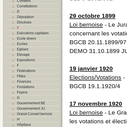
Conseils
Constitutions
D
29 octobre 1899
Députation
Diocèses
Loi bernoise
- Le Jur
E
concernant les votati
Exécutions capitales
Ecole divers
BGCB 20.11.1899/97
Ecoles
Eglises
DEMO 31.10.1899 JU
Elevage
Expositions
F
19 janvier 1920
Fédérations
Elections/Votations
- 
Fêtes
Finances
BGCB 19.1.1920/4
Fondations
Foyers
G
17 novembre 1920
Gouvernement BE
Gouvernement JU
Loi bernoise
- Le Gran
Grand-Conseil bernois
H
les votations et élect
Hôpitaux