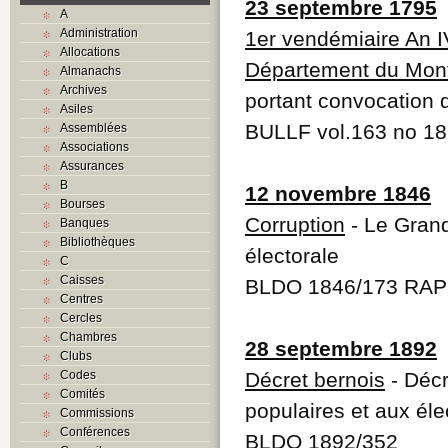
23 septembre 1795
A
Administration
1er vendémiaire An I
Allocations
Département du Mont
Almanachs
Archives
portant convocation 
Asiles
BULLF vol.163 no 1
Assemblées
Associations
Assurances
B
12 novembre 1846
Bourses
Corruption
- Le Grand
Banques
Bibliothèques
électorale
C
Caisses
BLDO 1846/173 RAPB
Centres
Cercles
Chambres
28 septembre 1892
Clubs
Codes
Décret bernois
- Décr
Comités
populaires et aux éle
Commissions
Conférences
BLDO 1892/352