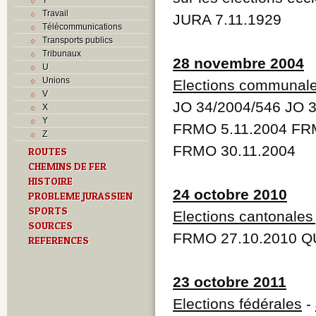
Travail
JURA 7.11.1929
Télécommunications
Transports publics
Tribunaux
28 novembre 2004
U
Unions
Elections communal
V
JO 34/2004/546 JO 
X
Y
FRMO 5.11.2004 FRM
Z
FRMO 30.11.2004
ROUTES
CHEMINS DE FER
HISTOIRE
24 octobre 2010
PROBLEME JURASSIEN
SPORTS
Elections cantonales
SOURCES
FRMO 27.10.2010 QU
REFERENCES
23 octobre 2011
Elections fédérales
-