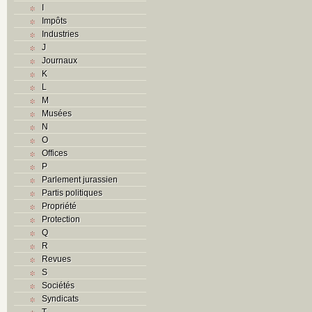
I
Impôts
Industries
J
Journaux
K
L
M
Musées
N
O
Offices
P
Parlement jurassien
Partis politiques
Propriété
Protection
Q
R
Revues
S
Sociétés
Syndicats
T