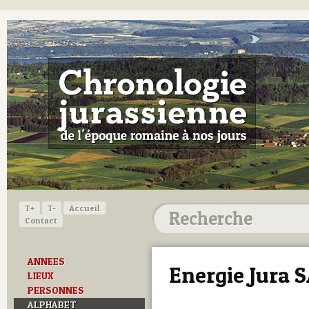
T+
T-
Accueil
Contact
ANNEES
Energie Jura 
LIEUX
PERSONNES
ALPHABET