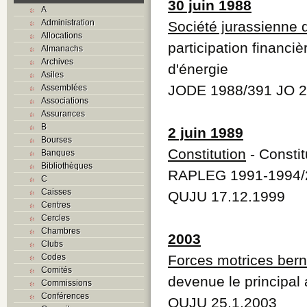
30 juin 1988
A
Administration
Société jurassienne 
Allocations
participation financiè
Almanachs
Archives
d'énergie
Asiles
JODE 1988/391 JO 2
Assemblées
Associations
Assurances
B
2 juin 1989
Bourses
Constitution
- Constit
Banques
Bibliothèques
RAPLEG 1991-1994/
C
Caisses
QUJU 17.12.1999
Centres
Cercles
Chambres
2003
Clubs
Codes
Forces motrices ber
Comités
devenue le principal 
Commissions
Conférences
QUJU 25.1.2003