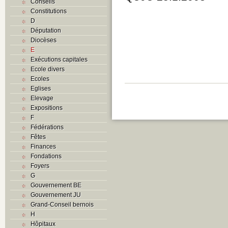
Conseils
Constitutions
D
Députation
Diocèses
E
Exécutions capitales
Ecole divers
Ecoles
Eglises
Elevage
Expositions
F
Fédérations
Fêtes
Finances
Fondations
Foyers
G
Gouvernement BE
Gouvernement JU
Grand-Conseil bernois
H
Hôpitaux