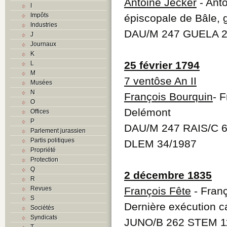
Antoine Jecker
- Anto
I
Impôts
épiscopale de Bâle, g
Industries
DAU/M 247 GUELA 
J
Journaux
K
25 février 1794
L
M
7 ventôse An II
Musées
N
François Bourquin
- F
O
Delémont
Offices
P
DAU/M 247 RAIS/C 6
Parlement jurassien
Partis politiques
DLEM 34/1987
Propriété
Protection
Q
2 décembre 1835
R
Revues
François Fête
- Franç
S
Dernière exécution ca
Sociétés
Syndicats
JUNO/B 262 STEM 1
T