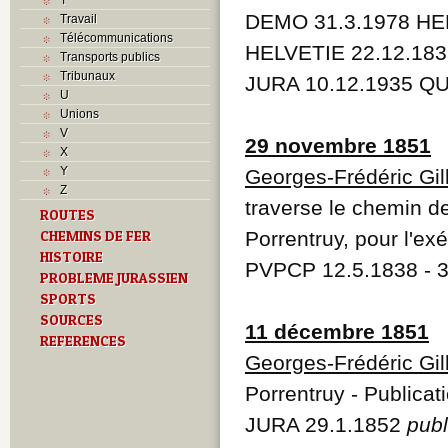
DEMO 31.3.1978 HEL
Travail
Télécommunications
HELVETIE 22.12.183
Transports publics
Tribunaux
JURA 10.12.1935 QU
U
Unions
V
29 novembre 1851
X
Y
Georges-Frédéric Gill
Z
traverse le chemin d
ROUTES
CHEMINS DE FER
Porrentruy, pour l'exé
HISTOIRE
PVPCP 12.5.1838 - 3
PROBLEME JURASSIEN
SPORTS
SOURCES
11 décembre 1851
REFERENCES
Georges-Frédéric Gill
Porrentruy - Publicat
JURA 29.1.1852
publ