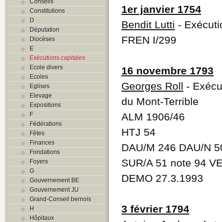
Conseils
1er janvier 1754
Constitutions
D
Bendit Lutti
- Exécutio
Députation
FREN I/299
Diocèses
E
Exécutions capitales
Ecole divers
16 novembre 1793
Ecoles
Georges Roll
- Exécut
Eglises
Elevage
du Mont-Terrible
Expositions
F
ALM 1906/46
Fédérations
HTJ 54
Fêtes
Finances
DAU/M 246 DAU/N 50
Fondations
SUR/A 51 note 94 V
Foyers
G
DEMO 27.3.1993
Gouvernement BE
Gouvernement JU
Grand-Conseil bernois
3 février 1794
H
Hôpitaux