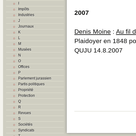
I
Impôts
2007
Industries
J
Journaux
Denis Moine
:
Au fil
K
L
Plaidoyer en 1848 pou
M
QUJU 14.8.2007
Musées
N
O
Offices
P
Parlement jurassien
Partis politiques
Propriété
Protection
Q
R
Revues
S
Sociétés
Syndicats
T