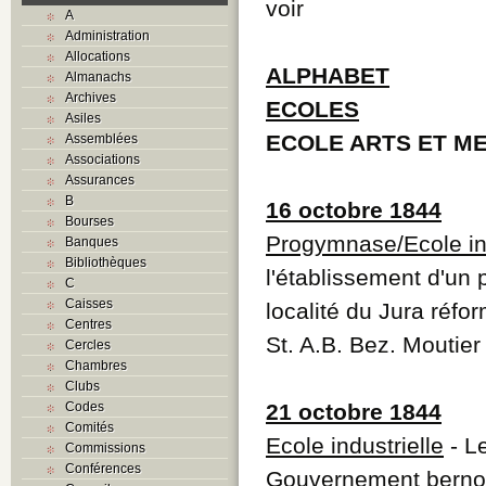
voir
A
Administration
Allocations
ALPHABET
Almanachs
Archives
ECOLES
Asiles
ECOLE ARTS ET M
Assemblées
Associations
Assurances
B
16 octobre 1844
Bourses
Progymnase/Ecole ind
Banques
Bibliothèques
l'établissement d'un
C
Caisses
localité du Jura réfo
Centres
St. A.B. Bez. Moutie
Cercles
Chambres
Clubs
Codes
21 octobre 1844
Comités
Ecole industrielle
- Le
Commissions
Conférences
Gouvernement bernois