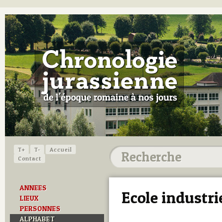
T+
T-
Accueil
Contact
ANNEES
Ecole industri
LIEUX
PERSONNES
ALPHABET