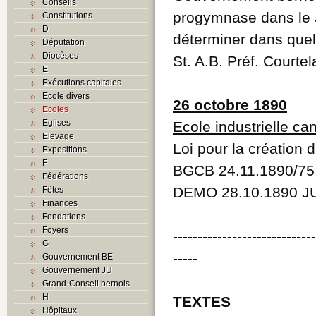
Conseils
progymnase dans le J
Constitutions
D
déterminer dans quell
Députation
Diocèses
St. A.B. Préf. Courte
E
Exécutions capitales
Ecole divers
26 octobre 1890
Ecoles
Eglises
Ecole industrielle ca
Elevage
Loi pour la création 
Expositions
F
BGCB 24.11.1890/75
Fédérations
DEMO 28.10.1890 J
Fêtes
Finances
Fondations
Foyers
----------------------------
G
-----
Gouvernement BE
Gouvernement JU
Grand-Conseil bernois
H
TEXTES
Hôpitaux