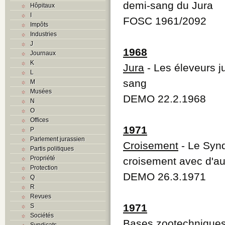
demi-sang du Jura
Hôpitaux
I
FOSC 1961/2092
Impôts
Industries
J
1968
Journaux
K
Jura
- Les éleveurs j
L
sang
M
Musées
DEMO 22.2.1968
N
O
Offices
1971
P
Parlement jurassien
Croisement
- Le Synd
Partis politiques
Propriété
croisement avec d'au
Protection
DEMO 26.3.1971
Q
R
Revues
1971
S
Sociétés
Bases zootechnique
Syndicats