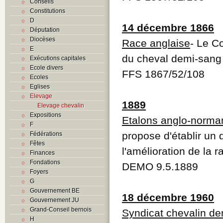
Conseils
Constitutions
D
14 décembre 1866
Députation
Diocèses
Race anglaise
- Le C
E
du cheval demi-sang 
Exécutions capitales
Ecole divers
FFS 1867/52/108
Ecoles
Eglises
Elevage
1889
Elevage chevalin
Expositions
Etalons anglo-norma
F
propose d'établir un
Fédérations
Fêtes
l'amélioration de la 
Finances
Fondations
DEMO 9.5.1889
Foyers
G
Gouvernement BE
18 décembre 1960
Gouvernement JU
Grand-Conseil bernois
Syndicat chevalin de
H