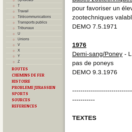
T
pour favoriser un él
Travail
zootechniques valab
Télécommunications
Transports publics
DEMO 7.5.1971
Tribunaux
U
Unions
1976
V
X
Demi-sang/Poney
- L
Y
Z
pas de poneys
ROUTES
DEMO 9.3.1976
CHEMINS DE FER
HISTOIRE
PROBLEME JURASSIEN
----------------------------
SPORTS
-----------
SOURCES
REFERENCES
TEXTES