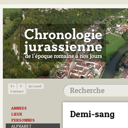
T+
T-
Accueil
Contact
ANNEES
Demi-sang
LIEUX
PERSONNES
ALPHABET