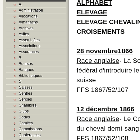
ALPHABET
A
Administration
ELEVAGE
Allocations
ELEVAGE CHEVALI
Almanachs
Archives
CROISEMENTS
Asiles
Assemblées
Associations
28 novembre1866
Assurances
B
Race anglaise
- La S
Bourses
fédéral d'introduire 
Banques
Bibliothèques
suisse
C
Caisses
FFS 1867/52/107
Centres
Cercles
Chambres
12 décembre 1866
Clubs
Codes
Race anglaise
- Le C
Comités
du cheval demi-sang 
Commissions
Conférences
FFS 1867/52/108