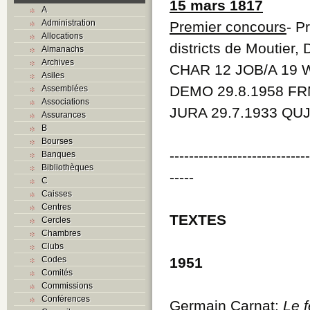
15 mars 1817
A
Administration
Premier concours
- P
Allocations
districts de Moutier
Almanachs
Archives
CHAR 12 JOB/A 19 
Asiles
DEMO 29.8.1958 FR
Assemblées
Associations
JURA 29.7.1933
QUJ
Assurances
B
Bourses
----------------------------
Banques
Bibliothèques
-----
C
Caisses
Centres
TEXTES
Cercles
Chambres
Clubs
Codes
1951
Comités
Commissions
Conférences
Germain Carnat
:
Le f