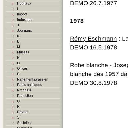
DEMO 26.7.1977
Hôpitaux
I
Impôts
1978
Industries
J
Journaux
K
Rémy Eschmann
: La
L
DEMO 16.5.1978
M
Musées
N
O
Robe blanche
-
Jose
Offices
blanche dès 1957 da
P
Parlement jurassien
DEMO 30.8.1978
Partis politiques
Propriété
Protection
Q
R
Revues
S
Sociétés