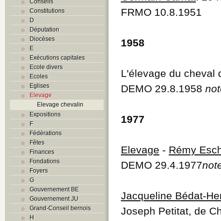
Conseils
FRMO 10.8.1951
Constitutions
D
Députation
Diocèses
1958
E
Exécutions capitales
Ecole divers
L'élevage du cheval 
Ecoles
Eglises
DEMO 29.8.1958
not
Elevage
Elevage chevalin
Expositions
1977
F
Fédérations
Fêtes
Elevage
-
Rémy Esc
Finances
Fondations
DEMO 29.4.1977
not
Foyers
G
Gouvernement BE
Jacqueline Bédat-He
Gouvernement JU
Grand-Conseil bernois
Joseph Petitat, de 
H