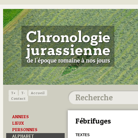
T+
T-
Accueil
Contact
ANNEES
Fébrifuges
LIEUX
PERSONNES
TEXTES
ALPHABET