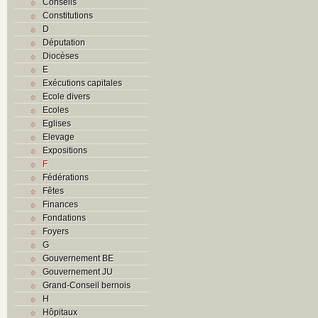
Conseils
Constitutions
D
Députation
Diocèses
E
Exécutions capitales
Ecole divers
Ecoles
Eglises
Elevage
Expositions
F
Fédérations
Fêtes
Finances
Fondations
Foyers
G
Gouvernement BE
Gouvernement JU
Grand-Conseil bernois
H
Hôpitaux