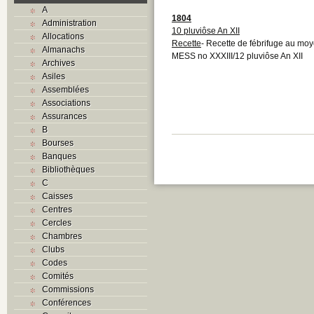
A
1804
Administration
10 pluviôse An XII
Allocations
Recette
- Recette de fébrifuge au moy
Almanachs
MESS no XXXIII/12 pluviôse An XII
Archives
Asiles
Assemblées
Associations
Assurances
B
Bourses
Banques
Bibliothèques
C
Caisses
Centres
Cercles
Chambres
Clubs
Codes
Comités
Commissions
Conférences