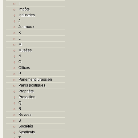
I
Impôts
Industries
J
Journaux
K
L
M
Musées
N
O
Offices
P
Parlement jurassien
Partis politiques
Propriété
Protection
Q
R
Revues
S
Sociétés
Syndicats
T