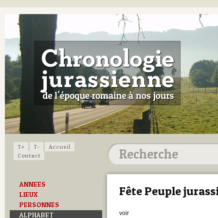
T+
T-
Accueil
Contact
ANNEES
Fête Peuple jurass
LIEUX
PERSONNES
voir
ALPHABET