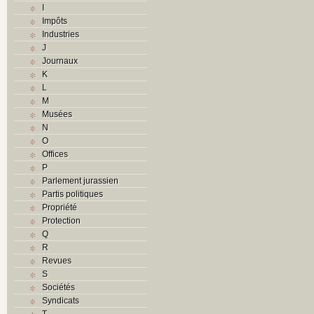
I
Impôts
Industries
J
Journaux
K
L
M
Musées
N
O
Offices
P
Parlement jurassien
Partis politiques
Propriété
Protection
Q
R
Revues
S
Sociétés
Syndicats
T