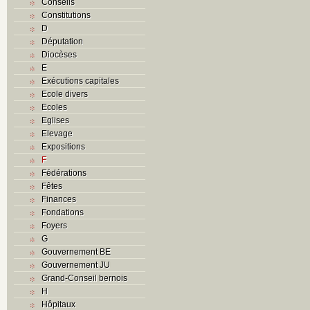
Conseils
Constitutions
D
Députation
Diocèses
E
Exécutions capitales
Ecole divers
Ecoles
Eglises
Elevage
Expositions
F
Fédérations
Fêtes
Finances
Fondations
Foyers
G
Gouvernement BE
Gouvernement JU
Grand-Conseil bernois
H
Hôpitaux