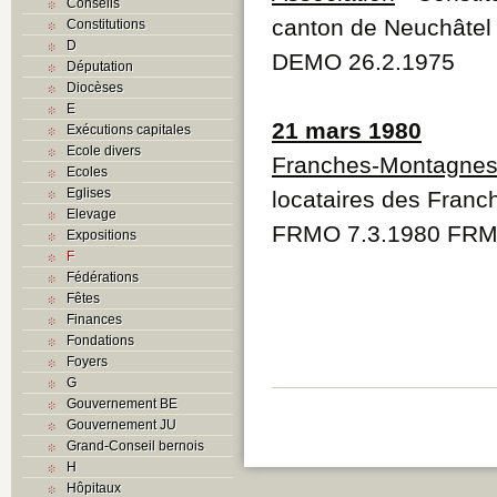
Conseils
canton de Neuchâtel
Constitutions
D
DEMO 26.2.1975
Députation
Diocèses
E
21 mars 1980
Exécutions capitales
Ecole divers
Franches-Montagne
Ecoles
Eglises
locataires des Fran
Elevage
FRMO 7.3.1980 FRM
Expositions
F
Fédérations
Fêtes
Finances
Fondations
Foyers
G
Gouvernement BE
Gouvernement JU
Grand-Conseil bernois
H
Hôpitaux