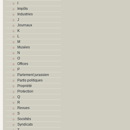
I
Impôts
Industries
J
Journaux
K
L
M
Musées
N
O
Offices
P
Parlement jurassien
Partis politiques
Propriété
Protection
Q
R
Revues
S
Sociétés
Syndicats
T