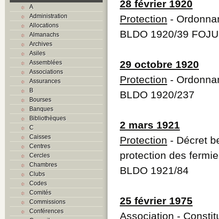
28 février 1920
A
Administration
Protection
- Ordonnan
Allocations
BLDO 1920/39 FOJU 
Almanachs
Archives
Asiles
29 octobre 1920
Assemblées
Associations
Protection
- Ordonnan
Assurances
B
BLDO 1920/237
Bourses
Banques
Bibliothèques
2 mars 1921
C
Caisses
Protection
- Décret b
Centres
protection des fermie
Cercles
Chambres
BLDO 1921/84
Clubs
Codes
Comités
25 février 1975
Commissions
Conférences
Association
- Constit