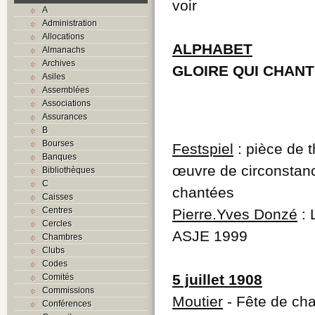
voir
A
Administration
Allocations
ALPHABET
Almanachs
Archives
GLOIRE QUI CHAN
Asiles
Assemblées
Associations
Assurances
B
Bourses
Festspiel
: pièce de t
Banques
œuvre de circonstanc
Bibliothèques
C
chantées
Caisses
Centres
Pierre.Yves Donzé
: 
Cercles
ASJE 1999
Chambres
Clubs
Codes
5 juillet 1908
Comités
Commissions
Moutier
- Fête de cha
Conférences