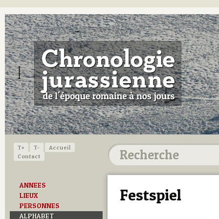
T+
T-
Accueil
Contact
ANNEES
Festspiel
LIEUX
PERSONNES
ALPHABET