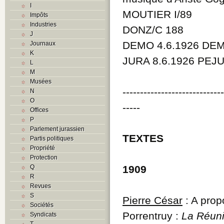
I
MOUTIER I/89
Impôts
Industries
DONZ/C 188
J
DEMO 4.6.1926 DEMO
Journaux
K
JURA 8.6.1926 PEJU
L
M
Musées
----------------------------
N
O
-----
Offices
P
Parlement jurassien
TEXTES
Partis politiques
Propriété
Protection
Q
1909
R
Revues
S
Pierre César
: A prop
Sociétés
Porrentruy :
La Réuni
Syndicats
T