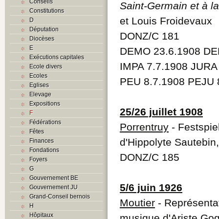
Conseils
Saint-Germain et à l
Constitutions
et Louis Froidevaux
D
Députation
DONZ/C 181
Diocèses
E
DEMO 23.6.1908 DE
Exécutions capitales
IMPA 7.7.1908 JURA
Ecole divers
Ecoles
PEU 8.7.1908 PEJU 
Eglises
Elevage
Expositions
25/26 juillet 1908
F
Fédérations
Porrentruy
- Festspie
Fêtes
d'Hippolyte Sautebin
Finances
Fondations
DONZ/C 185
Foyers
G
Gouvernement BE
5/6 juin 1926
Gouvernement JU
Grand-Conseil bernois
Moutier
- Représenta
H
Hôpitaux
musique d'Ariste Gog