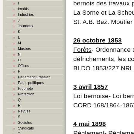
bernois des travaux pu
I
Impôts
La Sorne et La Scheu
Industries
J
St. A.B. Bez. Moutie
Journaux
K
L
26 octobre 1853
M
Forêts
- Ordonnance d
Musées
N
défrichements, les co
O
Offices
BLDO 1853/227 NRLB
P
Parlement jurassien
Partis politiques
3 avril 1857
Propriété
Protection
Loi bernoise
- Loi ber
Q
CORD 168/1864-186
R
Revues
S
4 mai 1898
Sociétés
Syndicats
Règlement
- Règlemen
T