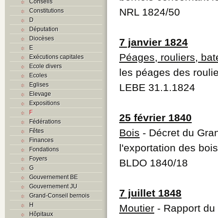
Conseils
NRL 1824/50
Constitutions
D
Députation
Diocèses
7 janvier 1824
E
Péages, rouliers, bat
Exécutions capitales
Ecole divers
les péages des roulie
Ecoles
Eglises
LEBE 31.1.1824
Elevage
Expositions
F
25 février 1840
Fédérations
Bois
- Décret du Grand
Fêtes
Finances
l'exportation des bois
Fondations
Foyers
BLDO 1840/18
G
Gouvernement BE
Gouvernement JU
7 juillet 1848
Grand-Conseil bernois
H
Moutier
- Rapport du 
Hôpitaux