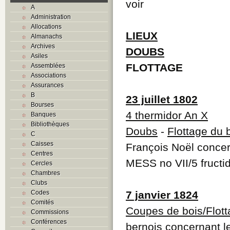
voir
A
Administration
Allocations
LIEUX
Almanachs
Archives
DOUBS
Asiles
FLOTTAGE
Assemblées
Associations
Assurances
B
23 juillet 1802
Bourses
4 thermidor An X
Banques
Bibliothèques
Doubs
-
Flottage du 
C
Caisses
François Noël concern
Centres
MESS no VII/5 fructi
Cercles
Chambres
Clubs
Codes
7 janvier 1824
Comités
Coupes de bois/Flot
Commissions
Conférences
bernois concernant le