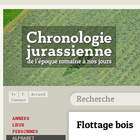
T+
T-
Accueil
Contact
ANNEES
Flottage bois
LIEUX
PERSONNES
ALPHABET