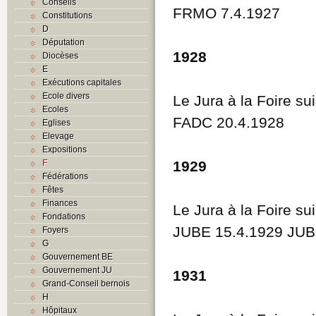
Conseils
FRMO 7.4.1927
Constitutions
D
Députation
1928
Diocèses
E
Exécutions capitales
Ecole divers
Le Jura à la Foire su
Ecoles
FADC 20.4.1928
Eglises
Elevage
Expositions
F
1929
Fédérations
Fêtes
Finances
Le Jura à la Foire su
Fondations
JUBE 15.4.1929 JUB
Foyers
G
Gouvernement BE
Gouvernement JU
1931
Grand-Conseil bernois
H
Hôpitaux