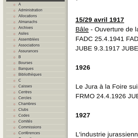
°
A
Administration
Allocations
15/29 avril 1917
Almanachs
Archives
Bâle
- Ouverture de l
Asiles
FADC 25.4.1941 FA
Assemblées
Associations
JUBE 9.3.1917 JUBE
Assurances
B
Bourses
1926
Banques
Bibliothèques
C
Le Jura à la Foire su
Caisses
Centres
FRMO 24.4.1926 JUB
Cercles
Chambres
Clubs
1927
Codes
Comités
Commissions
L'industrie jurassienn
Conférences