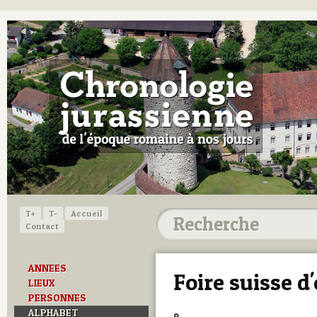
T+
T-
Accueil
Contact
ANNEES
Foire suisse d
LIEUX
PERSONNES
ALPHABET