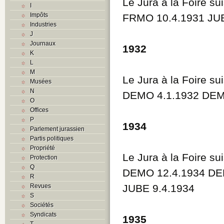
Le Jura à la Foire su
I
Impôts
FRMO 10.4.1931 JUB
Industries
J
Journaux
1932
K
L
M
Le Jura à la Foire su
Musées
N
DEMO 4.1.1932 DEM
O
Offices
P
1934
Parlement jurassien
Partis politiques
Propriété
Le Jura à la Foire su
Protection
Q
DEMO 12.4.1934 DE
R
Revues
JUBE 9.4.1934
S
Sociétés
Syndicats
1935
T